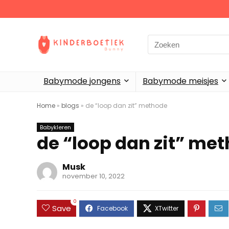
Search
for:
Babymode jongens
Babymode meisjes
Home
»
blogs
»
de “loop dan zit” methode
Babykleren
de “loop dan zit” me
Musk
november 10, 2022
0
Save