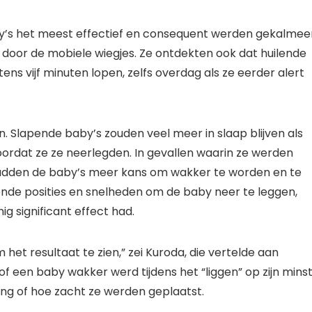
by’s het meest effectief en consequent werden gekalmee
door de mobiele wiegjes. Ze ontdekten ook dat huilende
ns vijf minuten lopen, zelfs overdag als ze eerder alert
n. Slapende baby’s zouden veel meer in slaap blijven als
oordat ze ze neerlegden. In gevallen waarin ze werden
hadden de baby’s meer kans om wakker te worden en te
ende posities en snelheden om de baby neer te leggen,
g significant effect had.
 het resultaat te zien,” zei Kuroda, die vertelde aan
 een baby wakker werd tijdens het “liggen” op zijn mins
ing of hoe zacht ze werden geplaatst.