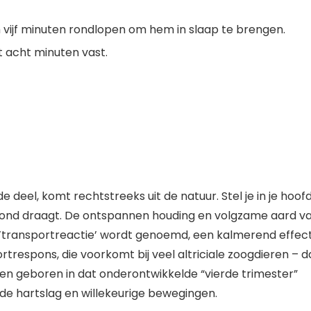
m vijf minuten rondlopen om hem in slaap te brengen.
t acht minuten vast.
 deel, komt rechtstreeks uit de natuur. Stel je in je hoof
ond draagt. De ontspannen houding en volgzame aard v
e ’transportreactie’ wordt genoemd, een kalmerend effec
respons, die voorkomt bij veel altriciale zoogdieren – d
den geboren in dat onderontwikkelde
“vierde trimester”
e hartslag en willekeurige bewegingen.