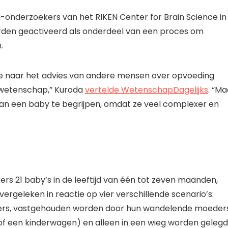
onderzoekers van het RIKEN Center for Brain Science in
rden geactiveerd als onderdeel van een proces om
.
n we naar het advies van andere mensen over opvoeding
 wetenschap,” Kuroda
vertelde
WetenschapDagelijks
. “Ma
n een baby te begrijpen, omdat ze veel complexer en
s 21 baby’s in de leeftijd van één tot zeven maanden,
ergeleken in reactie op vier verschillende scenario’s:
ers, vastgehouden worden door hun wandelende moeders
f een kinderwagen) en alleen in een wieg worden gelegd