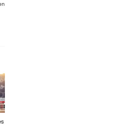
en
es