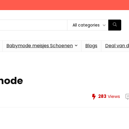
All categories
Babymode meisjes Schoenen
Blogs
Deal van 
thode
283
Views