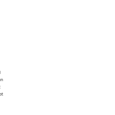
d
an
t
at