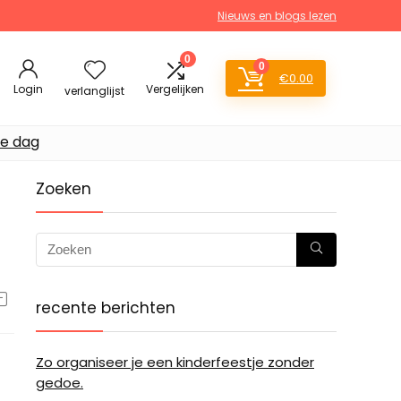
Nieuws en blogs lezen
0
0
€
0.00
Login
Vergelijken
verlanglijst
de dag
Zoeken
recente berichten
Zo organiseer je een kinderfeestje zonder
gedoe.