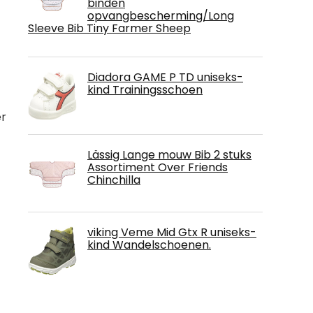
binden
opvangbescherming/Long
Sleeve Bib Tiny Farmer Sheep
Diadora GAME P TD uniseks-
kind Trainingsschoen
er
Lässig Lange mouw Bib 2 stuks
Assortiment Over Friends
Chinchilla
viking Veme Mid Gtx R uniseks-
kind Wandelschoenen.