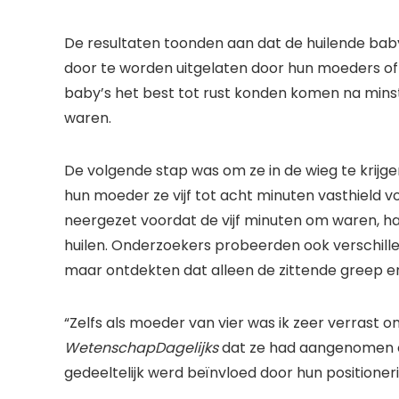
De resultaten toonden aan dat de huilende ba
door te worden uitgelaten door hun moeders of 
baby’s het best tot rust konden komen na minste
waren.
De volgende stap was om ze in de wieg te krijge
hun moeder ze vijf tot acht minuten vasthield v
neergezet voordat de vijf minuten om waren, 
huilen. Onderzoekers probeerden ook verschill
maar ontdekten dat alleen de zittende greep eni
“Zelfs als moeder van vier was ik zeer verrast om
WetenschapDagelijks
dat ze had aangenomen of
gedeeltelijk werd beïnvloed door hun positioner