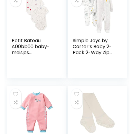
Petit Bateau
Simple Joys by
A00bb00 baby-
Carter’s Baby 2-
meisjes
Pack 2-Way Zip
Ondergoed
Thermal Footed
Sleep and Play
uniseks-baby
baby- en peuter-
pyjama’s