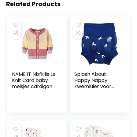
Related Products
NAME IT Nbfkilis Ls
Splash About
Knit Card baby-
Happy Nappy
meisjes cardigan
Zwemluier voor
baby´s en peuters
White Birds 12-24
maanden