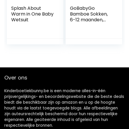
Splash About
GoBabyGo
Warm in One Baby
Bamboe Sokken,
Wetsuit
6-12 maanden,
Off-white
Over ons
Kinderboetiekbunny.be is een moderne alles-in-één
prijsvergelijkings- en beoordelingswebsite die de beste deals
biedt die beschikbaar zijn op amazon en u op de hoogte
houdt via de laatst toegevoegde blogs. Alle afbeeldingen
zijn auteursrechtelijk beschermd door hun respectievelijke
eigenaren. Alle geciteerde inhoud is afgeleid van hun
respectievelijke bronnen.