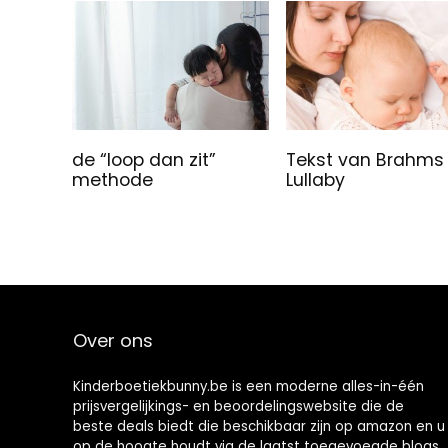
de “loop dan zit”
Tekst van Brahms
methode
Lullaby
Over ons
Kinderboetiekbunny.be is een moderne alles-in-één
prijsvergelijkings- en beoordelingswebsite die de
beste deals biedt die beschikbaar zijn op amazon en u
op de hoogte houdt via de laatst toegevoegde blogs.