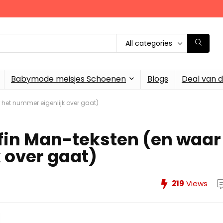
All categories
Babymode meisjes Schoenen
Blogs
Deal van 
 het nummer eigenlijk over gaat)
fin Man-teksten (en waar
 over gaat)
219
Views