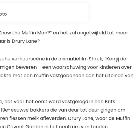
hoto
now the Muffin Man?” en het zal ongetwijfeld tot meer
aar is Drury Lane?
ische verhoorscène in de
animatiefilm
Shrek
, “Ken jij de
sommigen beweren – een waarschuwing voor kinderen over
lokte met een muffin vastgebonden aan het uiteinde van
)
je, dat voor het eerst werd vastgelegd in een Brits
de 19e-eeuwse bakkers die van deur tot deur gingen om
ren flessen melk afleverden. Drury Lane, waar de Muffin
aan Covent Garden in het centrum van Londen.