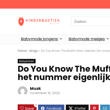
Search
for:
Babymode jongens
Babymode meisjes
Home
»
blogs
»
Do You Know The Muffin Man-teksten (en waar
Babykleren
Do You Know The Muf
het nummer eigenlijk
Musk
november 10, 2022
0
Save