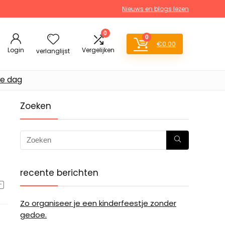
Nieuws en blogs lezen
0
0
€
0.00
Login
Vergelijken
verlanglijst
de dag
Zoeken
recente berichten
Zo organiseer je een kinderfeestje zonder
gedoe.