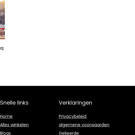
es
Snelle links
Verklaringen
Home
Privacybeleid
Alles winkelen
algemene voorwaarden
Blogs
Gelieerde