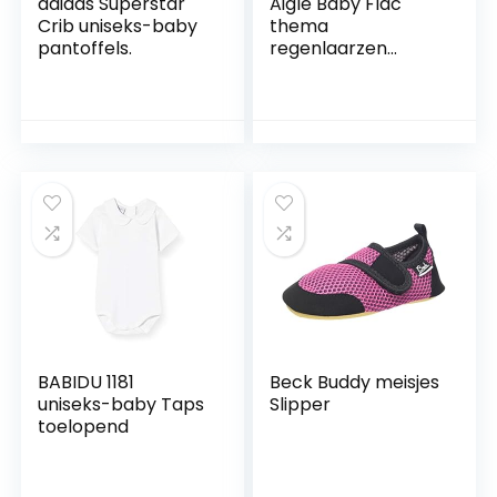
adidas Superstar
Aigle Baby Flac
Crib uniseks-baby
thema
pantoffels.
regenlaarzen
unisex kinderen,
Marine Ster, 21 EU
BABIDU 1181
Beck Buddy meisjes
uniseks-baby Taps
Slipper
toelopend