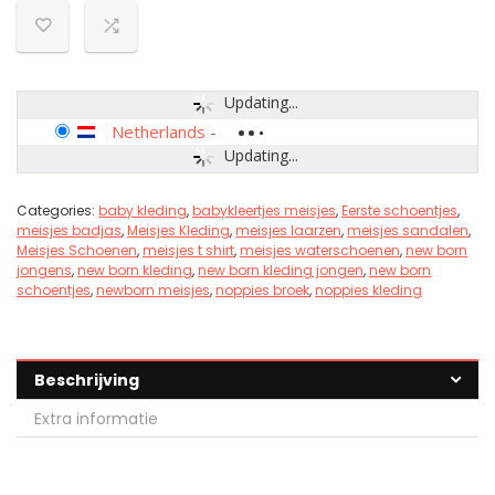
Updating...
Netherlands
-
Updating...
Categories:
baby kleding
,
babykleertjes meisjes
,
Eerste schoentjes
,
meisjes badjas
,
Meisjes Kleding
,
meisjes laarzen
,
meisjes sandalen
,
Meisjes Schoenen
,
meisjes t shirt
,
meisjes waterschoenen
,
new born
jongens
,
new born kleding
,
new born kleding jongen
,
new born
schoentjes
,
newborn meisjes
,
noppies broek
,
noppies kleding
Beschrijving
Extra informatie