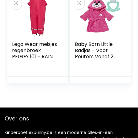
Lego Wear meisjes
Baby Born Little
regenbroek
Badjas – Voor
PEGGY 101 – RAIN
Peuters Vanaf 2
PANTS
Jaar -Ideaal voor
Kinderhandjes –
Superzacht &
Comfortabel
Over ons
Kinderboetiekbunny.be is een moderne alles-in-één