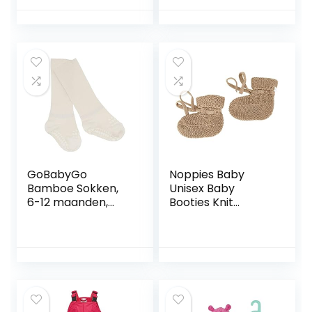
peuter
Slaappakjes
GoBabyGo
Noppies Baby
Bamboe Sokken,
Unisex Baby
6-12 maanden,
Booties Knit
Off-white
Jemison sokken,
Roebuck-N009, 1-
size