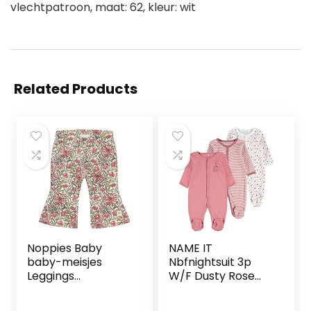
vlechtpatroon, maat: 62, kleur: wit
Related Products
Noppies Baby
NAME IT
baby-meisjes
Nbfnightsuit 3p
Leggings
W/F Dusty Rose
Meisjeslegging Lely
Noos baby-
Flared Allover Print
meisjes Baby en