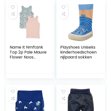
Name It Nmftank
Playshoes Uniseks
Top 2p Pale Mauve
kinderhoedschoen
Flower Noos
nijlpaard sokken
meisjes Baby en
peuter Topje (2-
Pack)