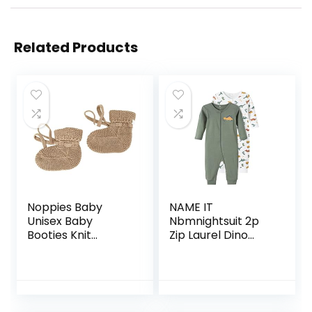
Related Products
Noppies Baby
NAME IT
Unisex Baby
Nbmnightsuit 2p
Booties Knit
Zip Laurel Dino
Jemison sokken,
Noos jongens
Roebuck-N009, 1-
pyjama
size