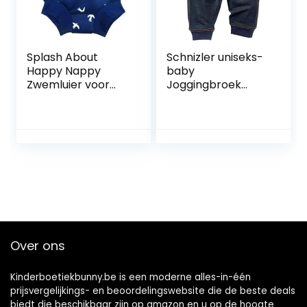
Splash About
Schnizler uniseks-
Happy Nappy
baby
Zwemluier voor
Joggingbroek
baby´s en peuters
Baby Sweat-Hose
White Birds 12-24
Jeans-Optik
maanden
Over ons
Kinderboetiekbunny.be is een moderne alles-in-één
prijsvergelijkings- en beoordelingswebsite die de beste deals
biedt die beschikbaar zijn op amazon en u op de hoogte