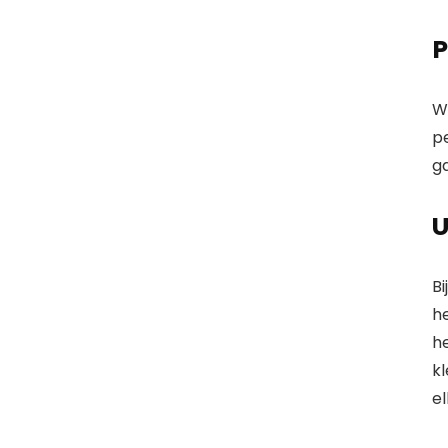
P
W
pe
g
U
Bi
he
h
kl
el