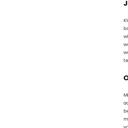
J
Kl
b
wi
w
w
t
O
M
aa
be
m
va