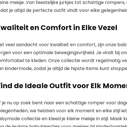
eine meisje. Van feestelijke jurkjes tot schattige rompers
dat je altijd de
perfecte outfit
vindt voor elke gelegenheid
waliteit en Comfort in Elke Vezel
et veel aandacht voor kwaliteit en comfort, zijn onze ba
orgen voor een
optimale bewegingsvrijheid
. Je vindt bij o
omfortabel te kleden. Onze collectie wordt
regelmatig v
n kindermode, zodat je altijd de hipste items kunt shoppe
ind de Ideale Outfit voor Elk Mome
 je nu op zoek bent naar een schattige romper voor dageli
legenheden, we hebben voor elk moment en elke stijl iets
abymode collectie en
kleed je kleine meisje in stijl
. Maak 
g de leukste babykleertjes voor meisjes bij Kinderboetie