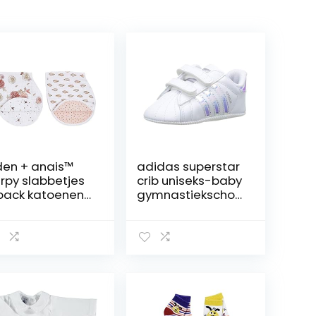
en + anais™
adidas superstar
rpy slabbetjes
crib uniseks-baby
pack katoenen
gymnastiekschoe
usseline
nen
hlia’s