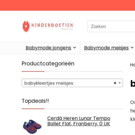
Search
for:
Babymode jongens
Babymode meisjes
Productcategorieën
H
b
babykleertjes meisjes
×
Topdeals!!
On
he
Cerdá Heren Lunar Tempo
kl
Ballet Flat, Franberry, 0 UK