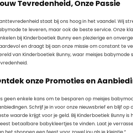
ouw Tevredenheid, Onze Passie
anttevredenheid staat bij ons hoog in het vaandel. Wij s
abymode te leveren, maar ook de beste service. Onze
kl
nkelen bij Kinderboetiek Bunny een plezierige en onverge
aardevol en draagt bij aan onze missie om constant te ve
ereld van Kinderboetiek Bunny, waar meisjes babymode syn
evredenheid.
ntdek onze Promoties en Aanbied
is geen enkele kans om te besparen op meisjes babymo
nbiedingen. Schrijf je in voor onze nieuwsbrief en blijf op 
ste waarde krijgt voor je geld. Bij Kinderboetiek Bunny i
eest betaalbare babykleertjes te vinden. Laat je verras
n het shoppen een feest voor zowel jou als je kleintje.”