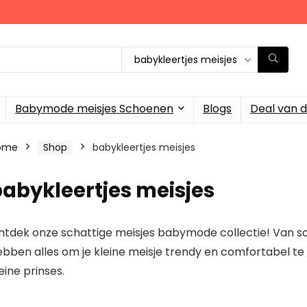
babykleertjes meisjes
Babymode meisjes Schoenen
Blogs
Deal van 
ome
Shop
babykleertjes meisjes
abykleertjes meisjes
tdek onze schattige meisjes babymode collectie! Van scha
bben alles om je kleine meisje trendy en comfortabel te 
eine prinses.