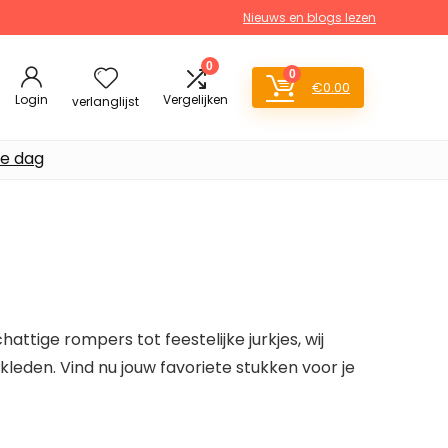
Nieuws en blogs lezen
0
0
€
0.00
Login
Vergelijken
verlanglijst
de dag
ttige rompers tot feestelijke jurkjes, wij
kleden. Vind nu jouw favoriete stukken voor je