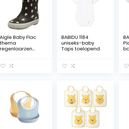
Aigle Baby Flac
BABIDU 1184
BA
thema
uniseks-baby
Pi
regenlaarzen
Taps toelopend
ba
unisex kinderen,
Marine Ster, 20 EU