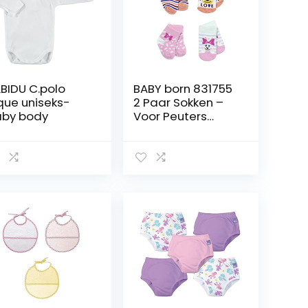
BIDU C.polo
BABY born 831755
que uniseks-
2 Paar Sokken –
by body
Voor Peuters
vanaf 3 Jaar –
Ideaal voor
Kinderhandjes – 2
Verschillende
Paar Sokken