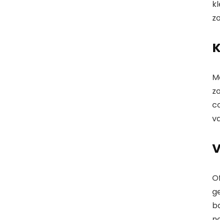
kl
zo
K
M
z
c
va
V
Of
ge
b
no