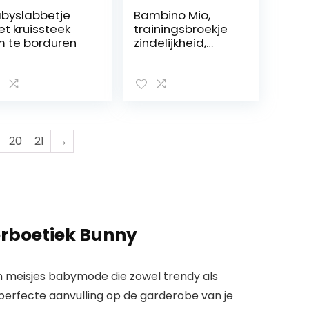
byslabbetje
Bambino Mio,
t kruissteek
trainingsbroekje
 te borduren
zindelijkheid,
gemixt meisje
pegasuspaleis, 2-
3 jaar, pakket van
5
20
21
→
erboetiek Bunny
van meisjes babymode die zowel trendy als
perfecte aanvulling
op de garderobe van je