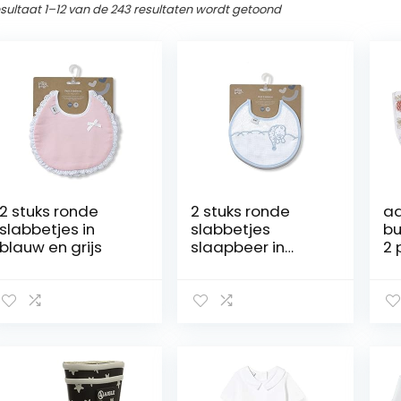
sultaat 1–12 van de 243 resultaten wordt getoond
2 stuks ronde
2 stuks ronde
ad
slabbetjes in
slabbetjes
bu
blauw en grijs
slaapbeer in
2 
blauw en grijs
mo
da