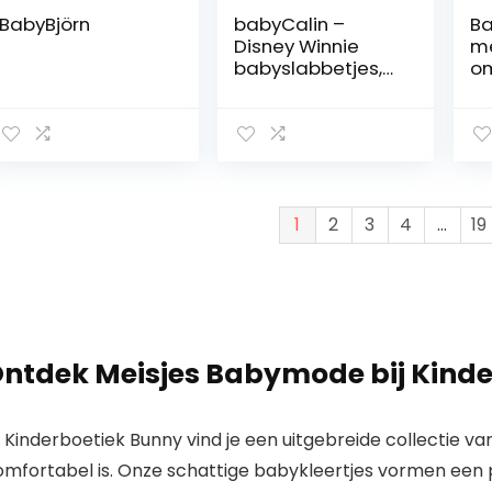
BabyBjörn
babyCalin –
Ba
Disney Winnie
me
babyslabbetjes,
om
20 x 25 cm, 5 stuks
1
2
3
4
…
19
ntdek Meisjes Babymode bij Kind
j Kinderboetiek Bunny vind je een uitgebreide collectie 
omfortabel is.
Onze schattige babykleertjes vormen een 