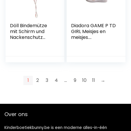
Döll Bindemütze
Diadora GAME P TD
mit Schirm und
GIRL Meisjes en
Nackenschutz
meisjes.
baby-meisjes muts
Trainingsschoen
1
2
3
4
…
9
10
11
→
Over ons
Kinderboetiekbunny.be is een moderne alles-in-één