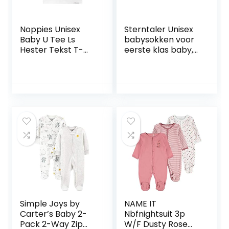
Noppies Unisex
Sterntaler Unisex
Baby U Tee Ls
babysokken voor
Hester Tekst T-
eerste klas baby,
Shirt
verpakking van 3
stuks
Simple Joys by
NAME IT
Carter’s Baby 2-
Nbfnightsuit 3p
Pack 2-Way Zip
W/F Dusty Rose