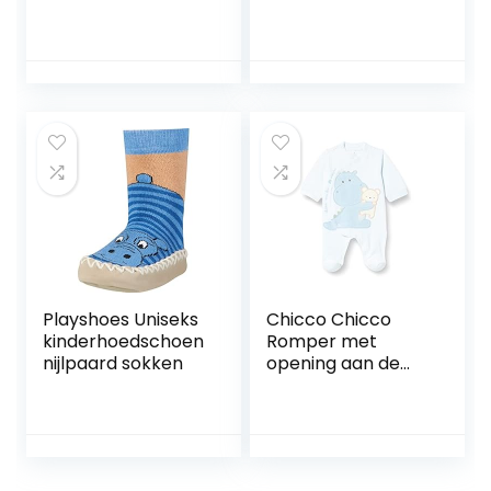
Thermal Footed
Noos baby-
Sleep and Play
meisjes Baby en
uniseks-baby
peuter
baby- en peuter-
Slaappakjes
pyjama’s
Playshoes Uniseks
Chicco Chicco
kinderhoedschoen
Romper met
nijlpaard sokken
opening aan de
voorkant, uniseks
uniseks-baby
Baby en peuter
Slaappakjes