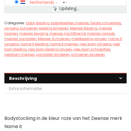
Netherlands
-
Updating...
Categories:
baby kleding
,
babykleertjes meisjes
,
Eerste schoentjes
,
jongens schoenen
,
kleding kinderen
,
Meisjes Kleding
,
meisjes
laarzen
,
meisjes legging
,
meisjes nachthemd
,
meisjes romper
,
meisjes sandalen
,
Meisjes Schoenen
,
merkkleding jongen
,
name it
jongens
,
name it kleding
,
name it meisjes
,
new born jongens
,
new
born kleding
,
new born kleding jongen
,
new born schoentjes
,
newborn meisjes
,
sandalen kinderen
,
schoenen kinderen
Beschrijving
Extra informatie
Bodystocking in de kleur roze van het Deense merk
Name it