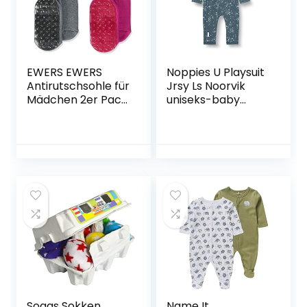
EWERS EWERS
Noppies U Playsuit
Antirutschsohle für
Jrsy Ls Noorvik
Mädchen 2er Pack
uniseks-baby
meisjes Sloffen-
Baby- en
sokken
peuterpakje
Soggs Sokken
Name It