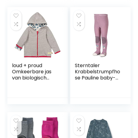
loud + proud
Sterntaler
Omkeerbare jas
Krabbelstrumpfho
van biologisch
se Pauline baby-
katoen, Gots
meisjes Pauline
gecertificeerd
panty
uniseks-baby Jas