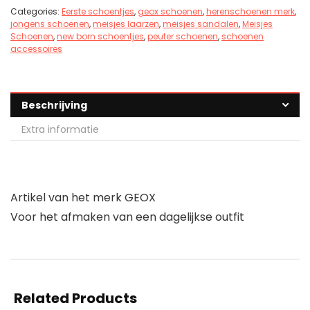
Categories:
Eerste schoentjes
,
geox schoenen
,
herenschoenen merk
,
jongens schoenen
,
meisjes laarzen
,
meisjes sandalen
,
Meisjes
Schoenen
,
new born schoentjes
,
peuter schoenen
,
schoenen
accessoires
Beschrijving
Extra informatie
Artikel van het merk GEOX
Voor het afmaken van een dagelijkse outfit
Related Products