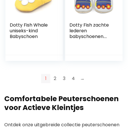
Dotty Fish Whale
Dotty Fish zachte
uniseks-kind
lederen
Babyschoen
babyschoenen.
Antislip
peuterschoenen.
Jongens. Auto’s,
Treinen, Sterren. 0-
6 maanden – 4-5
jaar (17-28 EU)
1
2
3
4
→
Comfortabele
Peuterschoenen
voor Actieve Kleintjes
Ontdek onze uitgebreide collectie peuterschoenen