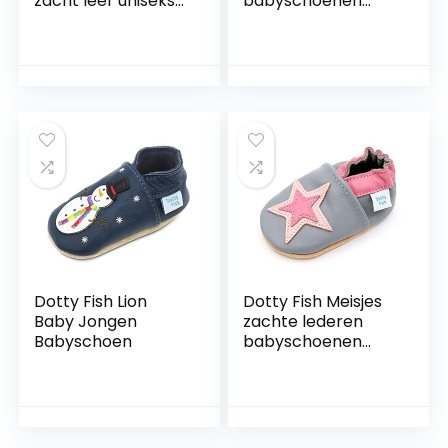
zacht leer uniseks-
babyschoenen
baby Sandaal
baby-jongens Crib
Shoe
Dotty Fish Lion
Dotty Fish Meisjes
Baby Jongen
zachte lederen
Babyschoen
babyschoenen
baby-meisjes
Eerste loopschoen