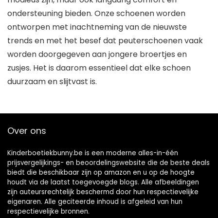
ondersteuning bieden. Onze schoenen worden
ontworpen met inachtneming van de nieuwste
trends en met het besef dat peuterschoenen vaak
worden doorgegeven aan jongere broertjes en
zusjes. Het is daarom essentieel dat elke schoen
duurzaam en slijtvast is.
Over ons
Kinderboetiekbunny.be is een moderne alles-in-één
prijsvergelijkings- en beoordelingswebsite die de beste deals
biedt die beschikbaar zijn op amazon en u op de hoogte
houdt via de laatst toegevoegde blogs. Alle afbeeldingen
zijn auteursrechtelijk beschermd door hun respectievelijke
eigenaren. Alle geciteerde inhoud is afgeleid van hun
respectievelijke bronnen.