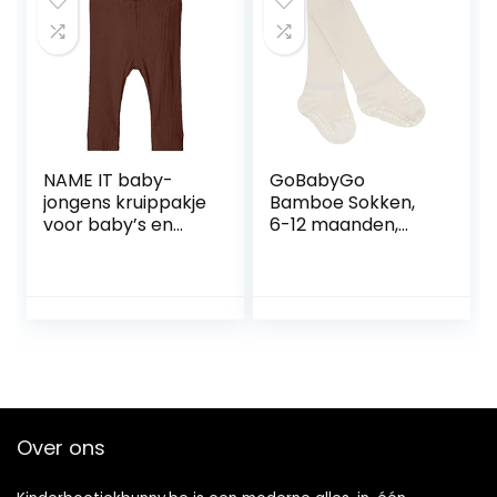
NAME IT baby-
GoBabyGo
jongens kruippakje
Bamboe Sokken,
voor baby’s en
6-12 maanden,
kleine kinderen
Off-white
NBMKABILLE
LEGGING NOOS
Over ons