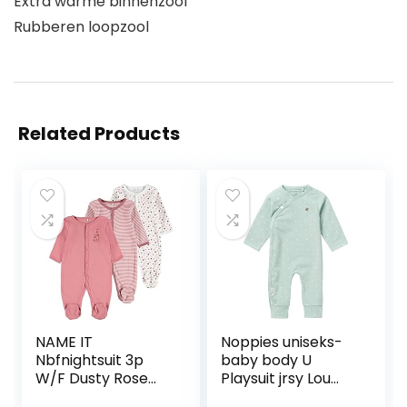
Extra warme binnenzool
Rubberen loopzool
Related Products
NAME IT
Noppies uniseks-
Nbfnightsuit 3p
baby body U
W/F Dusty Rose
Playsuit jrsy Lou
Noos baby-
AOP-67345