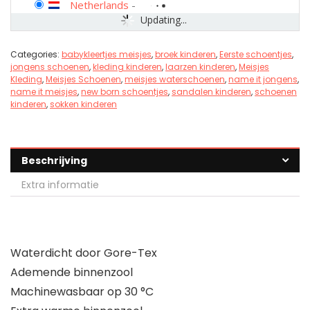
Netherlands
-
Updating...
Categories:
babykleertjes meisjes
,
broek kinderen
,
Eerste schoentjes
,
jongens schoenen
,
kleding kinderen
,
laarzen kinderen
,
Meisjes
Kleding
,
Meisjes Schoenen
,
meisjes waterschoenen
,
name it jongens
,
name it meisjes
,
new born schoentjes
,
sandalen kinderen
,
schoenen
kinderen
,
sokken kinderen
Beschrijving
Extra informatie
Waterdicht door Gore-Tex
Ademende binnenzool
Machinewasbaar op 30 °C