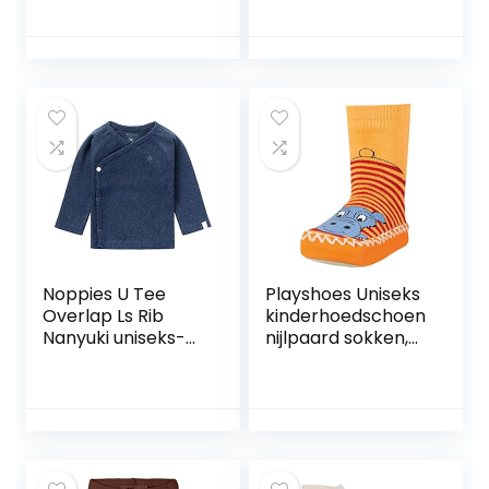
meisjes Baby en
peuter
Slaappakjes
Noppies U Tee
Playshoes Uniseks
Overlap Ls Rib
kinderhoedschoen
Nanyuki uniseks-
nijlpaard sokken,
baby T-Shirt
rood 8 rood., 27-30