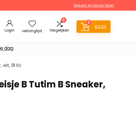
Nieuws en blogs lezen
0
0
€
0.00
Login
Vergelijken
verlanglijst
de dag
 wit, 18 EU
isje B Tutim B Sneaker,