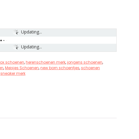
Updating...
Updating...
ox schoenen
,
herenschoenen merk
,
jongens schoenen
,
en
,
Meisjes Schoenen
,
new born schoentjes
,
schoenen
,
sneaker merk