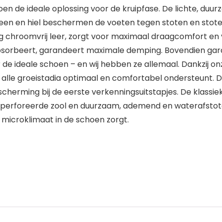
en de ideale oplossing voor de kruipfase. De lichte, duur
en en hiel beschermen de voeten tegen stoten en stote
g chroomvrij leer, zorgt voor maximaal draagcomfort en v
orbeert, garandeert maximale demping. Bovendien garan
r de ideale schoen – en wij hebben ze allemaal. Dankzij onz
n alle groeistadia optimaal en comfortabel ondersteunt. 
cherming bij de eerste verkenningsuitstapjes. De klassi
 geperforeerde zool en duurzaam, ademend en waterafst
l microklimaat in de schoen zorgt.