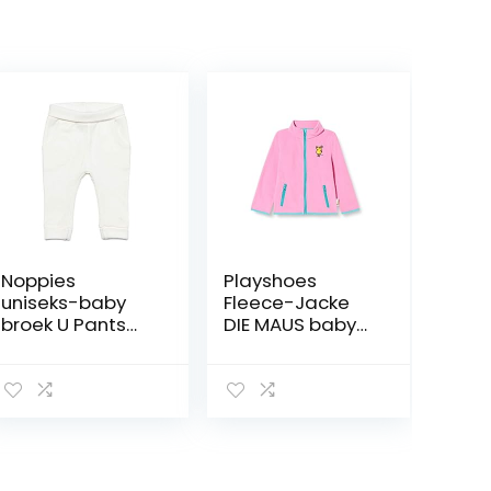
Noppies
Playshoes
uniseks-baby
Fleece-Jacke
broek U Pants
DIE MAUS baby-
jersey reg
meisjes jas/jack
Humpie