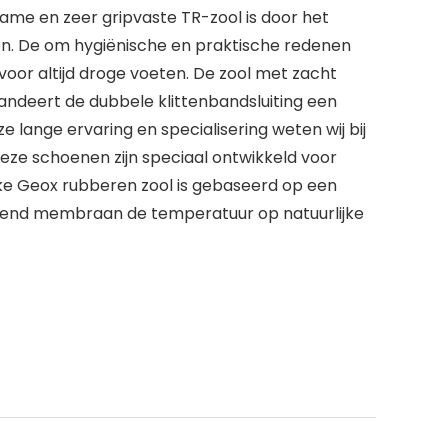
zame en zeer gripvaste TR-zool is door het
n. De om hygiënische en praktische redenen
oor altijd droge voeten. De zool met zacht
deert de dubbele klittenbandsluiting een
e lange ervaring en specialisering weten wij bij
Deze schoenen zijn speciaal ontwikkeld voor
eke Geox rubberen zool is gebaseerd op een
otend membraan de temperatuur op natuurlijke