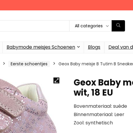
All categories
Babymode meisjes Schoenen
Blogs
Deal van 
Eerste schoentjes
Geox Baby meisje B Tutim B Sneaker,
Geox Baby me
wit, 18 EU
Bovenmateriaal: suède
Binnenmateriaal: Leer
Zool: synthetisch