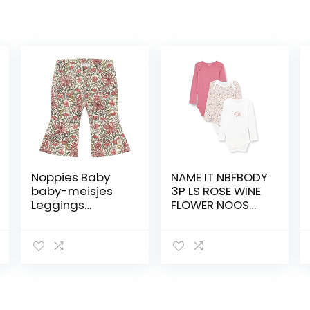
Noppies Baby
NAME IT NBFBODY
baby-meisjes
3P LS ROSE WINE
Leggings
FLOWER NOOS
Meisjeslegging
baby-meisjes
Lely Flared
body
Allover Print