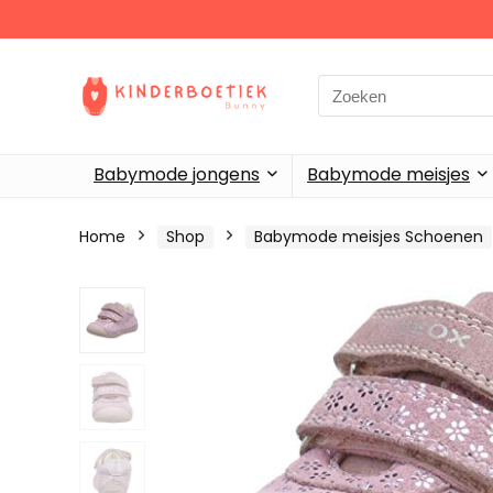
Search
for:
Babymode jongens
Babymode meisjes
Home
Shop
Babymode meisjes Schoenen