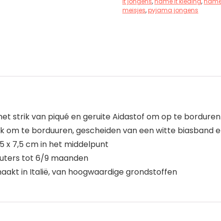
it jongens
,
name it kleding
,
name 
meisjes
,
pyjama jongens
et strik van piqué en geruite Aidastof om op te borduren
ak om te borduuren, gescheiden van een witte biasband en 
5 x 7,5 cm in het middelpunt
peuters tot 6/9 maanden
akt in Italië, van hoogwaardige grondstoffen