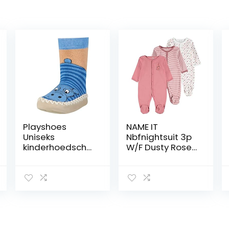
Playshoes
NAME IT
Uniseks
Nbfnightsuit 3p
kinderhoedscho
W/F Dusty Rose
en nijlpaard
Noos baby-
sokken
meisjes Baby en
peuter
Slaappakjes