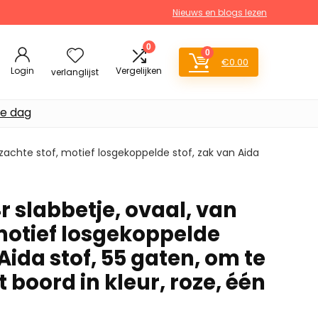
Nieuws en blogs lezen
0
0
€
0.00
Login
Vergelijken
verlanglijst
de dag
 zachte stof, motief losgekoppelde stof, zak van Aida
 slabbetje, ovaal, van
 motief losgekoppelde
 Aida stof, 55 gaten, om te
boord in kleur, roze, één