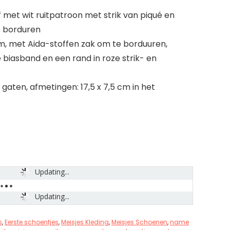
 met wit ruitpatroon met strik van piqué en
e borduren
cm, met Aida-stoffen zak om te borduuren,
 biasband en een rand in roze strik- en
gaten, afmetingen: 17,5 x 7,5 cm in het
Updating...
Updating...
s
,
Eerste schoentjes
,
Meisjes Kleding
,
Meisjes Schoenen
,
name