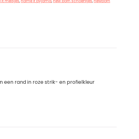
it meisjes
,
name it pyjama
,
new born schoentjes
,
newborn
een rand in roze strik- en profielkleur