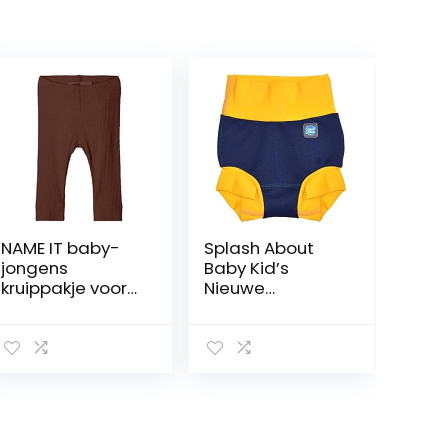
NAME IT baby-
Splash About
jongens
Baby Kid’s
kruippakje voor
Nieuwe
baby’s en kleine
Verbeterde
kinderen
Gelukkige Luier
NBMKABILLE
LEGGING NOOS