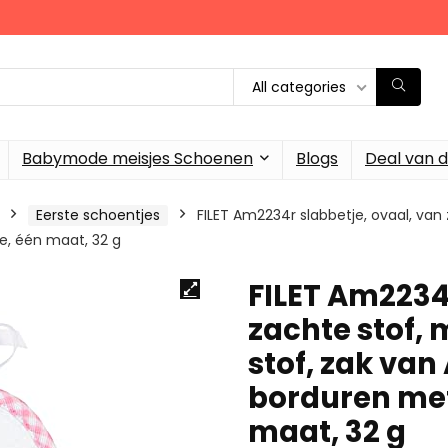
All categories
Babymode meisjes Schoenen
Blogs
Deal van 
Eerste schoentjes
FILET Am2234r slabbetje, ovaal, van
ze, één maat, 32 g
FILET Am2234r
zachte stof,
stof, zak van
borduren met 
maat, 32 g