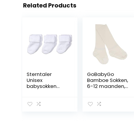
Related Products
Sterntaler
GoBabyGo
Unisex
Bamboe Sokken,
babysokken
6-12 maanden,
voor eerste klas
Off-white
baby,
verpakking van
3 stuks