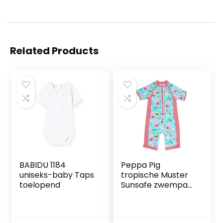
Related Products
BABIDU 1184
Peppa Pig
uniseks-baby Taps
tropische Muster
toelopend
Sunsafe zwempak,
Meisjes, Officiële
Koopwaar