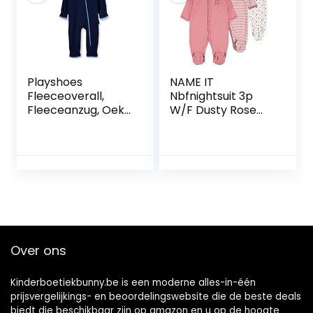
Playshoes
NAME IT
Fleeceoverall,
Nbfnightsuit 3p
Fleeceanzug, Oeko
W/F Dusty Rose
Tex Standard 100
Noos baby-
uniseks-baby
meisjes Baby en
Sneeuwpak
peuter
Slaappakjes
Over ons
Kinderboetiekbunny.be is een moderne alles-in-één
prijsvergelijkings- en beoordelingswebsite die de beste deals
biedt die beschikbaar zijn op amazon en u op de hoogte