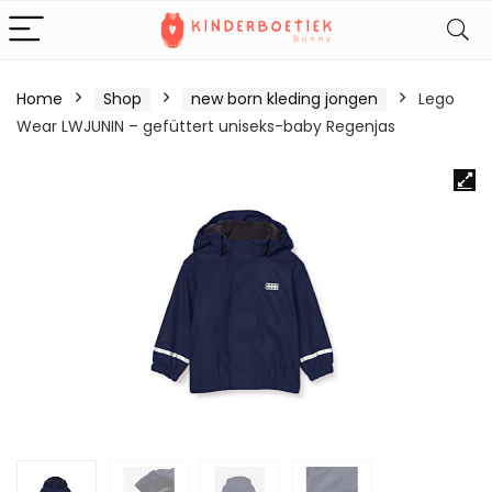
Home
Shop
new born kleding jongen
Lego
Wear LWJUNIN – gefüttert uniseks-baby Regenjas