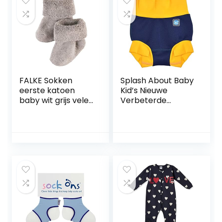
FALKE Sokken
Splash About Baby
eerste katoen
Kid’s Nieuwe
baby wit grijs vele
Verbeterde
andere kleuren
Gelukkige Luier
korte babysokken
zonder motief dik
met pluche effen
in geschenkdoos 1
paar