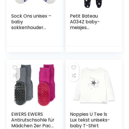
Sock Ons unisex –
Petit Bateau
baby
A034Z baby-
sokkenhouder
meisjes
140559 6-12
nachthemd (1-
Maanden Baby
Pack)
Blue.
EWERS EWERS
Noppies U Tee ls
Antirutschsohle für
Lux tekst uniseks-
Mädchen 2er Pack
baby T-Shirt