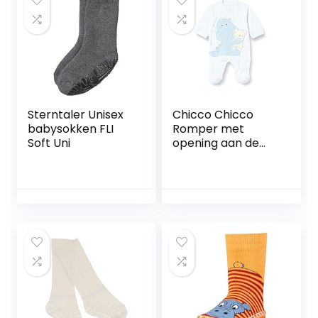
Sterntaler Unisex
Chicco Chicco
babysokken FLI
Romper met
Soft Uni
opening aan de
voorkant, uniseks
uniseks-baby
Baby en peuter
Slaappakjes