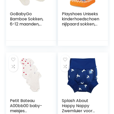
GoBabyGo
Playshoes Uniseks
Bamboe Sokken,
kinderhoedschoen
6-12 maanden,
nijlpaard sokken,
Off-white
rood 8 rood., 27-30
Petit Bateau
Splash About
A00bb00 baby-
Happy Nappy
meisjes
Zwemluier voor