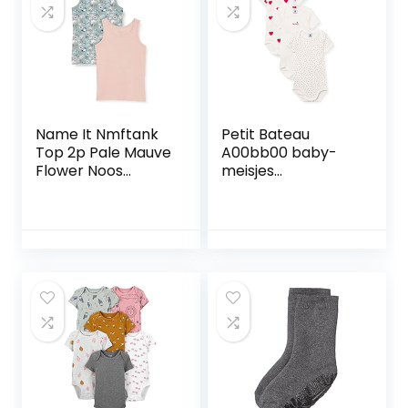
Name It Nmftank
Petit Bateau
Top 2p Pale Mauve
A00bb00 baby-
Flower Noos
meisjes
meisjes Baby en
Ondergoed
peuter Topje (2-
Pack)