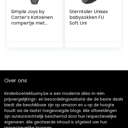
Simple Joys by
Sterntaler Unisex
Carter’s Katoenen
babysokken FLI
rompertje met
Soft Uni
korte mouwen
voor baby’s, 6
stuks
Over ons
Kinderboetiekbunny.be is een moderne alles-in-één
prijsvergelijkings- en beoordelingswebsite die de beste deals
biedt die beschikbaar zijn op amazon en u op de hoogte
houdt via de laatst toegevoegde blogs. Alle afbeeldingen
zijn auteursrechtelijk beschermd door hun respectievelijke
eigenaren. Alle geciteerde inhoud is afgeleid van hun
respectievelijke bronnen.