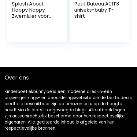
Splash About
Petit Bateau A01T3
Happy Nappy
uniseks-baby T-
Zwemluier voor
shirt
baby´s en peuters
White Birds 12-24
maanden
Over ons
Kinderboetiekbunny.be is een moderne alles-in-één
prijsvergelijkings- en beoordelingswebsite die de beste deals
biedt die beschikbaar zijn op amazon en u op de hoogte
houdt via de laatst toegevoegde blogs. Alle afbeeldingen
zijn auteursrechtelijk beschermd door hun respectievelijke
eigenaren. Alle geciteerde inhoud is afgeleid van hun
respectievelijke bronnen.