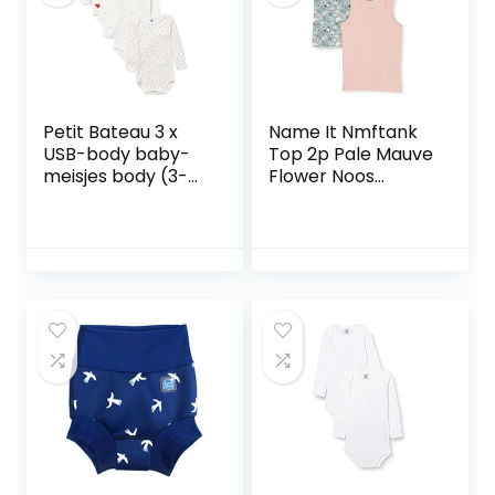
Petit Bateau 3 x
Name It Nmftank
USB-body baby-
Top 2p Pale Mauve
meisjes body (3-
Flower Noos
Pack)
meisjes Baby en
peuter Topje (2-
Pack)