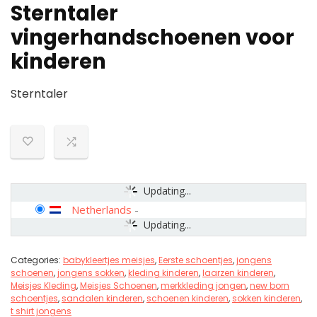
Sterntaler
vingerhandschoenen voor
kinderen
Sterntaler
Updating...
Netherlands
-
Updating...
Categories:
babykleertjes meisjes
,
Eerste schoentjes
,
jongens
schoenen
,
jongens sokken
,
kleding kinderen
,
laarzen kinderen
,
Meisjes Kleding
,
Meisjes Schoenen
,
merkkleding jongen
,
new born
schoentjes
,
sandalen kinderen
,
schoenen kinderen
,
sokken kinderen
,
t shirt jongens