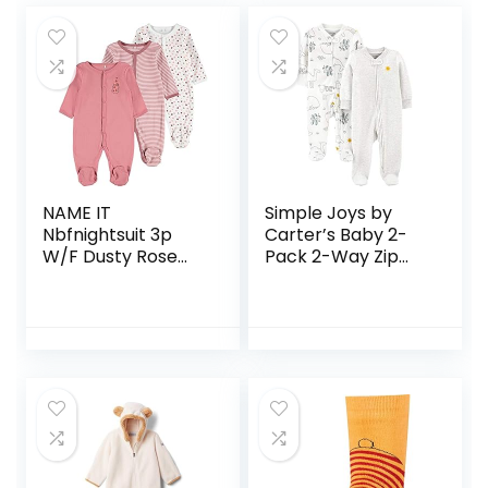
NAME IT
Simple Joys by
Nbfnightsuit 3p
Carter’s Baby 2-
W/F Dusty Rose
Pack 2-Way Zip
Noos baby-
Thermal Footed
meisjes Baby en
Sleep and Play
peuter
uniseks-baby
Slaappakjes
baby- en peuter-
pyjama’s