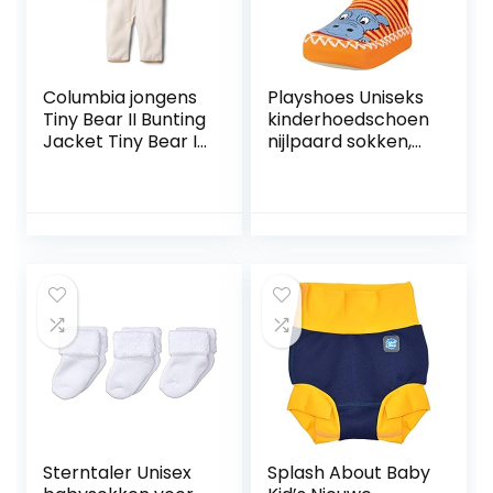
Columbia jongens
Playshoes Uniseks
Tiny Bear II Bunting
kinderhoedschoen
Jacket Tiny Bear II
nijlpaard sokken,
Bunting Jacke
rood 8 rood., 27-30
Sterntaler Unisex
Splash About Baby