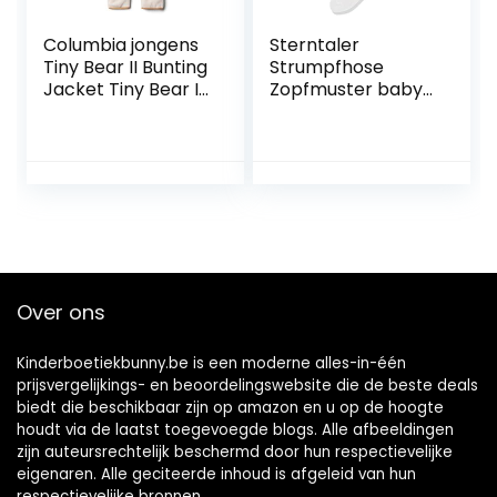
Columbia jongens
Sterntaler
Tiny Bear II Bunting
Strumpfhose
Jacket Tiny Bear II
Zopfmuster baby-
Bunting Jacke
meisjes Hosiery
Over ons
Kinderboetiekbunny.be is een moderne alles-in-één
prijsvergelijkings- en beoordelingswebsite die de beste deals
biedt die beschikbaar zijn op amazon en u op de hoogte
houdt via de laatst toegevoegde blogs. Alle afbeeldingen
zijn auteursrechtelijk beschermd door hun respectievelijke
eigenaren. Alle geciteerde inhoud is afgeleid van hun
respectievelijke bronnen.