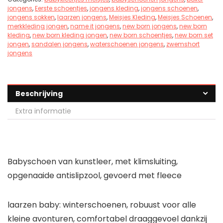
jongens
,
Eerste schoentjes
,
jongens kleding
,
jongens schoenen
,
jongens sokken
,
laarzen jongens
,
Meisjes Kleding
,
Meisjes Schoenen
,
merkkleding jongen
,
name it jongens
,
new born jongens
,
new born
kleding
,
new born kleding jongen
,
new born schoentjes
,
new born set
jongen
,
sandalen jongens
,
waterschoenen jongens
,
zwemshort
jongens
Beschrijving
Extra informatie
Babyschoen van kunstleer, met klimsluiting,
opgenaaide antislipzool, gevoerd met fleece
laarzen baby: winterschoenen, robuust voor alle
kleine avonturen, comfortabel draaggevoel dankzij