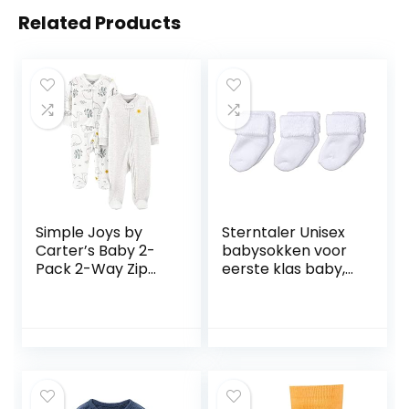
Related Products
Simple Joys by
Sterntaler Unisex
Carter’s Baby 2-
babysokken voor
Pack 2-Way Zip
eerste klas baby,
Thermal Footed
verpakking van 3
Sleep and Play
stuks
uniseks-baby
baby- en peuter-
pyjama’s