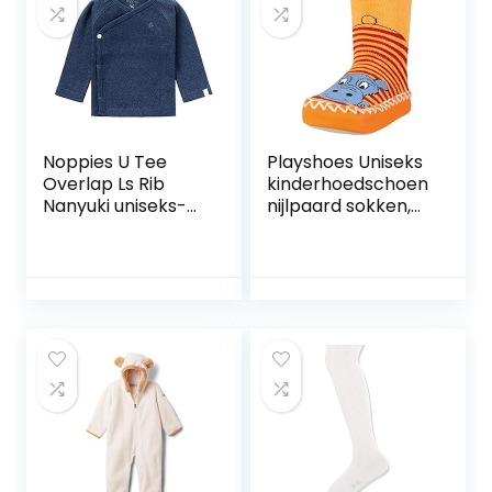
Noppies U Tee
Playshoes Uniseks
Overlap Ls Rib
kinderhoedschoen
Nanyuki uniseks-
nijlpaard sokken,
baby T-Shirt
rood 8 rood., 27-30