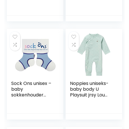
Sock Ons unisex –
Noppies uniseks-
baby
baby body U
sokkenhouder
Playsuit jrsy Lou
140559 6-12
AOP-67345
Maanden Baby
Blue.