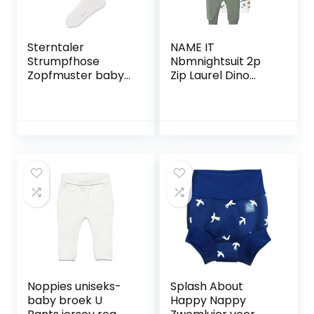
Sterntaler
NAME IT
Strumpfhose
Nbmnightsuit 2p
Zopfmuster baby-
Zip Laurel Dino
meisjes Hosiery
Noos jongens
pyjama
Noppies uniseks-
Splash About
baby broek U
Happy Nappy