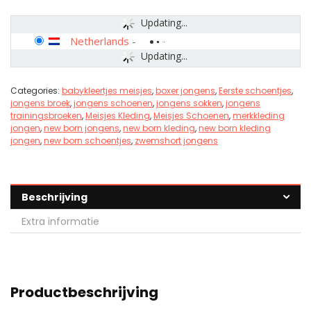
Updating...
Netherlands
-
Updating...
Categories:
babykleertjes meisjes
,
boxer jongens
,
Eerste schoentjes
,
jongens broek
,
jongens schoenen
,
jongens sokken
,
jongens
trainingsbroeken
,
Meisjes Kleding
,
Meisjes Schoenen
,
merkkleding
jongen
,
new born jongens
,
new born kleding
,
new born kleding
jongen
,
new born schoentjes
,
zwemshort jongens
Beschrijving
Extra informatie
Productbeschrijving