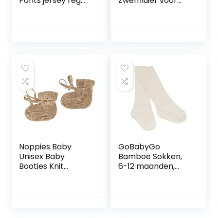
Pants jersey reg
Zwemluier voor
Humpie
baby´s en peuters
White Birds 12-24
maanden
Noppies Baby
GoBabyGo
Unisex Baby
Bamboe Sokken,
Booties Knit
6-12 maanden,
Jemison sokken,
Off-white
Roebuck-N009, 1-
size