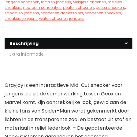
jongens schoenen
,
laarzen jongens
,
Meisjes Schoenen
,
meisjes
sneakers
,
new born schoentjes
,
peuter schoenen
,
peuter sneakers
,
sandalen jongens
,
schoenen accessoires
,
schoenen sneakers
,
sneakers jongens
,
waterschoenen jongens
Beschrijving
Extra informatie
Grayjay is een interactieve Mid-Cut sneaker voor
jongens die uit de samenwerking tussen Geox en
Marvel komt. Zijn aantrekkelijke look, gewijd aan de
kleine fans van Spider-Man wordt gekenmerkt door
lichten in de transparante zool en bestaat uit stof en
materiaal in reliëf lederlook. – De gepatenteerde
Geox-systemen garanderen het ademend