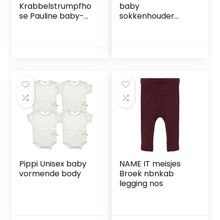
Krabbelstrumpfho
baby
se Pauline baby-
sokkenhouder
meisjes Pauline
140559 6-12
panty
Maanden Baby
Blue.
Pippi Unisex baby
NAME IT meisjes
vormende body
Broek nbnkab
legging nos