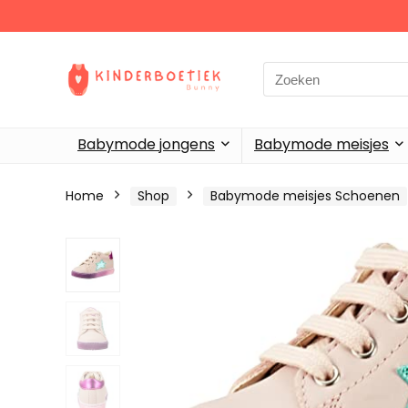
Search
for:
Babymode jongens
Babymode meisjes
Home
Shop
Babymode meisjes Schoenen