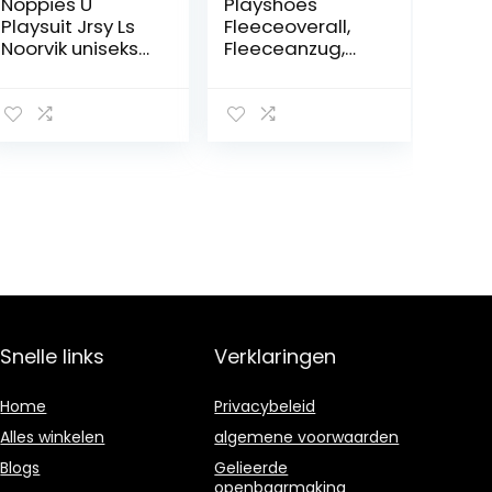
Noppies U
Playshoes
Playsuit Jrsy Ls
Fleeceoverall,
Noorvik uniseks-
Fleeceanzug,
baby Baby- en
Oeko Tex
peuterpakje
Standard 100
uniseks-baby
Sneeuwpak
Snelle links
Verklaringen
Home
Privacybeleid
Alles winkelen
algemene voorwaarden
Blogs
Gelieerde
openbaarmaking