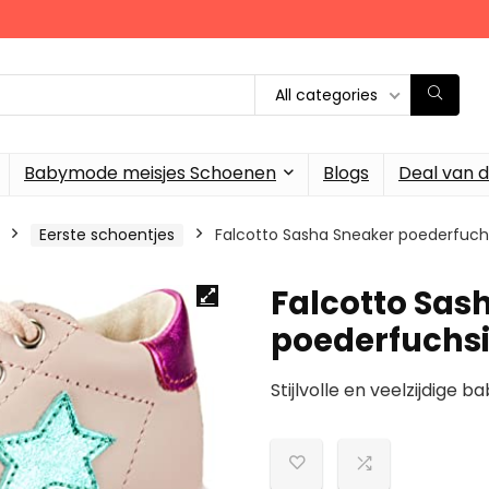
All categories
Babymode meisjes Schoenen
Blogs
Deal van 
Eerste schoentjes
Falcotto Sasha Sneaker poederfuch
Falcotto Sas
poederfuchsi
Stijlvolle en veelzijdig