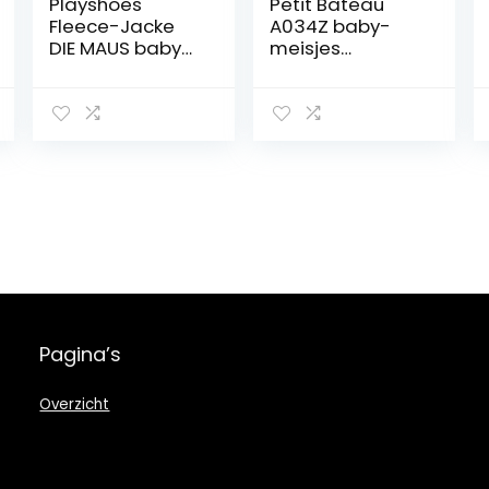
Playshoes
Petit Bateau
Fleece-Jacke
A034Z baby-
DIE MAUS baby-
meisjes
meisjes jas/jack
nachthemd (1-
Pack)
Pagina’s
Overzicht