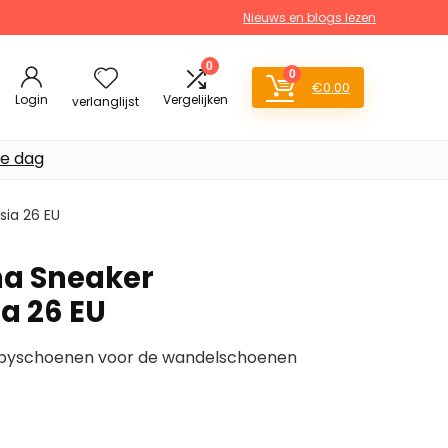
Nieuws en blogs lezen
0
0
€
0.00
Login
Vergelijken
verlanglijst
de dag
sia 26 EU
ha Sneaker
a 26 EU
e babyschoenen voor de wandelschoenen