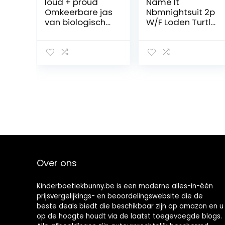
loud + proud
Name It
Omkeerbare jas
Nbmnightsuit 2p
van biologisch
W/F Loden Turtle
katoen, Gots
Noos baby-
gecertificeerd
jongens Baby en
uniseks-baby
peuter
Jas
Slaappakjes (2-
Pack)
Over ons
Kinderboetiekbunny.be is een moderne alles-in-één
prijsvergelijkings- en beoordelingswebsite die de
beste deals biedt die beschikbaar zijn op amazon en u
op de hoogte houdt via de laatst toegevoegde blogs.