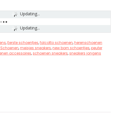
Updating...
Updating...
ens
,
Eerste schoentjes
,
falcotto schoenen
,
herenschoenen
s Schoenen
,
meisjes sneakers
,
new born schoentjes
,
peuter
enen accessoires
,
schoenen sneakers
,
sneakers jongens