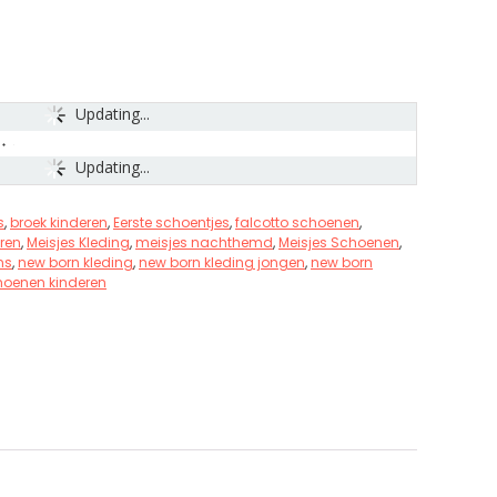
Updating...
Updating...
s
,
broek kinderen
,
Eerste schoentjes
,
falcotto schoenen
,
eren
,
Meisjes Kleding
,
meisjes nachthemd
,
Meisjes Schoenen
,
ns
,
new born kleding
,
new born kleding jongen
,
new born
hoenen kinderen