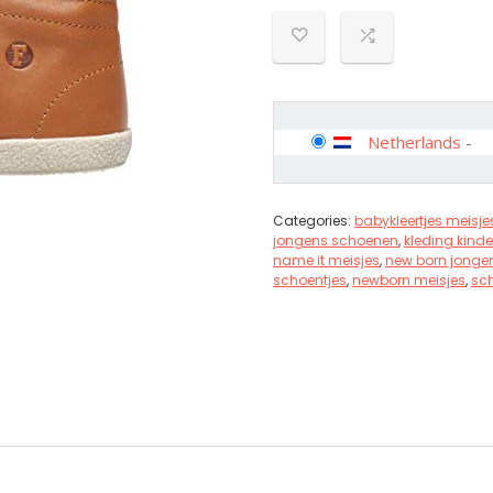
Netherlands
-
Categories:
babykleertjes meisje
jongens schoenen
,
kleding kind
name it meisjes
,
new born jonge
schoentjes
,
newborn meisjes
,
sc