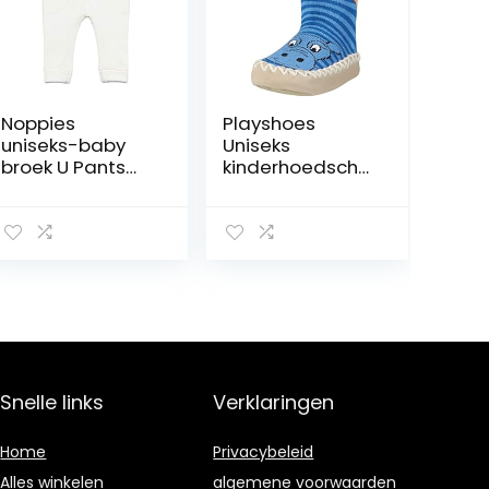
Noppies
Playshoes
uniseks-baby
Uniseks
broek U Pants
kinderhoedscho
jersey reg
en nijlpaard
Humpie
sokken
Snelle links
Verklaringen
Home
Privacybeleid
Alles winkelen
algemene voorwaarden