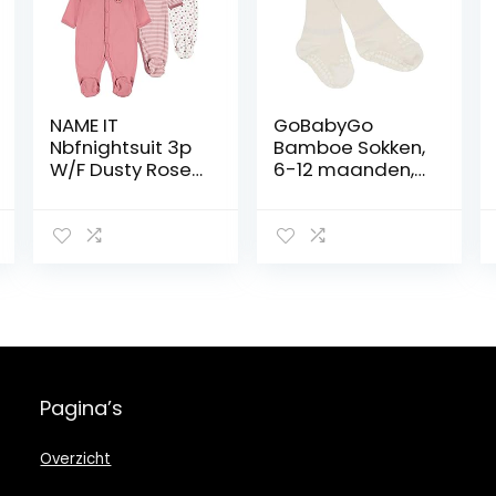
NAME IT
GoBabyGo
Nbfnightsuit 3p
Bamboe Sokken,
W/F Dusty Rose
6-12 maanden,
Noos baby-
Off-white
meisjes Baby en
peuter
Slaappakjes
Pagina’s
Overzicht