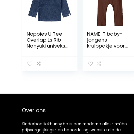
Noppies U Tee
NAME IT baby-
Overlap Ls Rib
jongens
Nanyuki uniseks-
kruippakje voor
baby T-Shirt
baby’s en kleine
kinderen
NBMKABILLE
LEGGING NOOS
Over ons
Kinderboetiekbunny.be is een moderne alles-in-één
prijsvergelijkings- en beoordelingswebsite die de