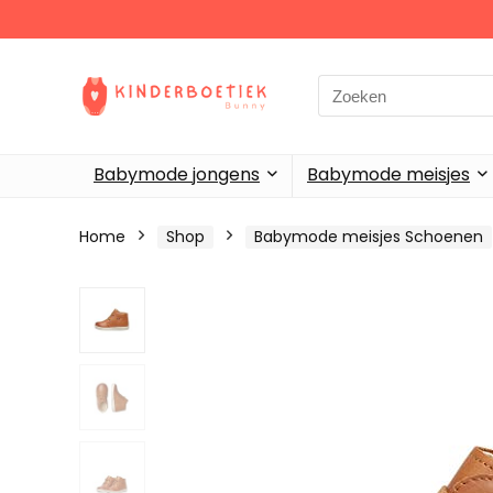
Search
for:
Babymode jongens
Babymode meisjes
Home
Shop
Babymode meisjes Schoenen