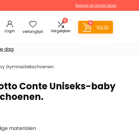
Nieuws en blogs lezen
0
0
€
0.00
Login
Vergelijken
verlanglijst
de dag
baby Gymnastiekschoenen.
cotto Conte Uniseks-baby
choenen.
ge materialen