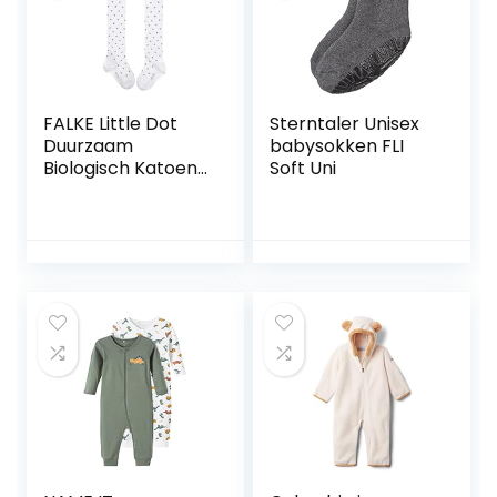
FALKE Little Dot
Sterntaler Unisex
Duurzaam
babysokken FLI
Biologisch Katoen
Soft Uni
Dun Patroon 1 Stuk
uniseks-baby
panty (1-Pack)