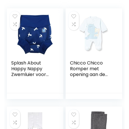
Splash About
Chicco Chicco
Happy Nappy
Romper met
Zwemluier voor
opening aan de
baby´s en peuters
voorkant, uniseks
White Birds 12-24
uniseks-baby
maanden
Baby en peuter
Slaappakjes