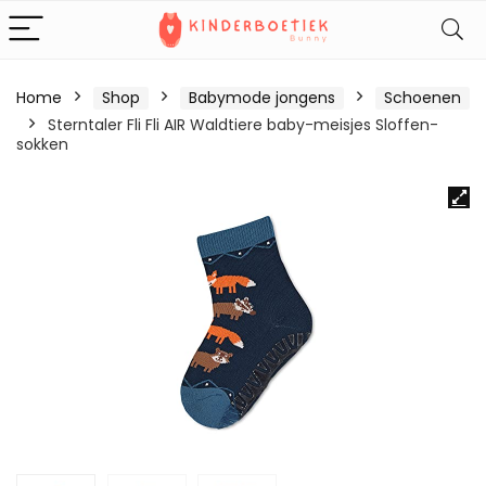
Home
Shop
Babymode jongens
Schoenen
Sterntaler Fli Fli AIR Waldtiere baby-meisjes Sloffen-
sokken