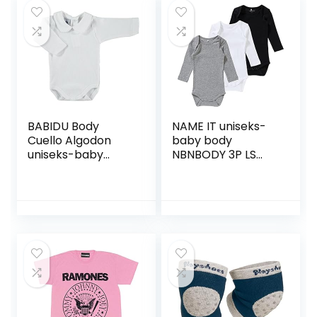
BABIDU Body
NAME IT uniseks-
Cuello Algodon
baby body
uniseks-baby
NBNBODY 3P LS
body
BLACK 2 NOOS