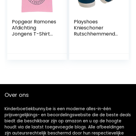
Popgear Ramones
Playshoes
Afdichting
Knieschoner
Jongens T-Shirt
Rutschhemmend
Baby Roze jongens
uniseks-kind
T-Shirt (1-Pack)
Beenwarmer (1-
Pack)
Over ons
Kinderboetiekbunny.be is een moderne alles-in-één
prijsvergelijkings- en beoordelingswebsite die de beste deals
biedt die beschikbaar zijn op amazon en u op de hoogte
houdt via de laatst toegevoegde blogs. Alle afbeeldingen
zijn auteursrechtelijk beschermd door hun respectievelijke