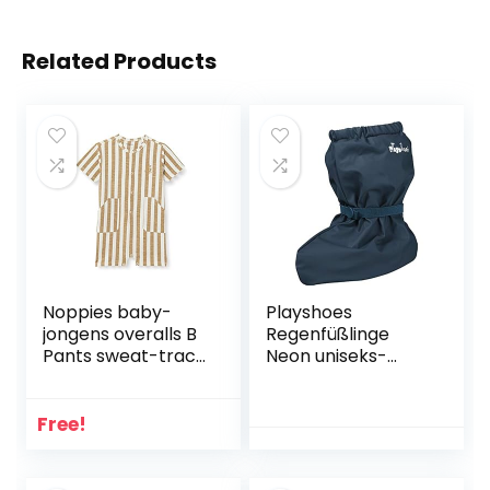
Related Products
Noppies baby-
Playshoes
jongens overalls B
Regenfüßlinge
Pants sweat-track
Neon uniseks-
Terrace
baby
Kruipschoenen.
Free!