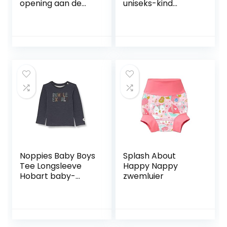
opening aan de
uniseks-kind
voorkant voor
romper (1-Pack)
pasgeborenen
baby-jongens
Baby en peuter
Slaappakjes
Noppies Baby Boys
Splash About
Tee Longsleeve
Happy Nappy
Hobart baby-
zwemluier
jongens T-Shirt