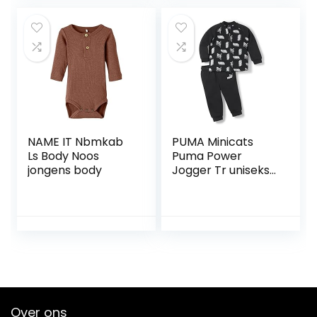
NAME IT Nbmkab
PUMA Minicats
Ls Body Noos
Puma Power
jongens body
Jogger Tr uniseks-
baby jogging pak
Over ons