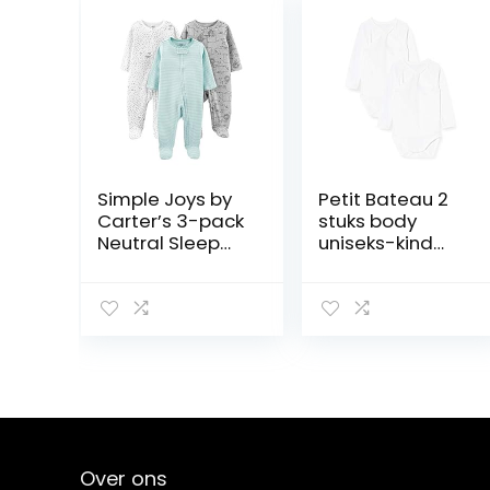
Simple Joys by
Petit Bateau 2
Carter’s 3-pack
stuks body
Neutral Sleep
uniseks-kind
and Play
body (2-Pack)
uniseks-baby
Slapers
Over ons