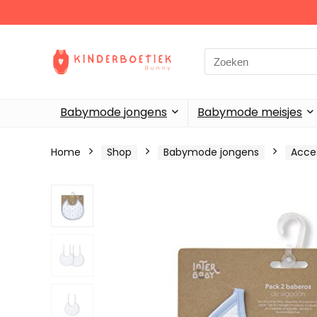
Search
for:
Babymode jongens
Babymode meisjes
Home
Shop
Babymode jongens
Acce