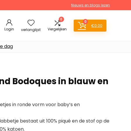
Nieuws en blogs lezen
0
0
€
0.00
Login
Vergelijken
verlanglijst
de dag
ond Bodoques in blauw en
etjes in ronde vorm voor baby’s en
labbetje bestaat uit 100% piqué en de stof op de
00% katoen.