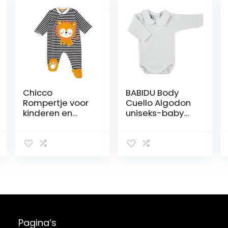
Chicco
BABIDU Body
Rompertje voor
Cuello Algodon
kinderen en
uniseks-baby
pasgeborenen,
body
meerkleurig,
uniseks
Pagina’s