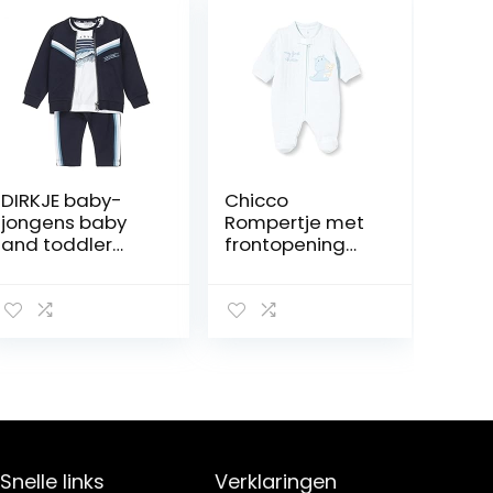
DIRKJE baby-
Chicco
jongens baby
Rompertje met
and toddler
frontopening
layette set
(393) uniseks-
Dirkje Baby And
baby Baby en
Toddler Layette
peuter
Set
Slaappakjes (1-
Pack)
Snelle links
Verklaringen