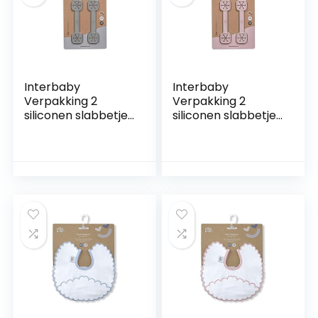
Interbaby
Interbaby
Verpakking 2
Verpakking 2
siliconen slabbetjes
siliconen slabbetjes
in petrolgrijs
in roze make-up