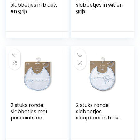
slabbetjes in blauw
slabbetjes in wit en
en grijs
grijs
2 stuks ronde
2 stuks ronde
slabbetjes met
slabbetjes
pasacints en
slaapbeer in blauw
geborduurde
en grijs
strepen in blauw en
grijs