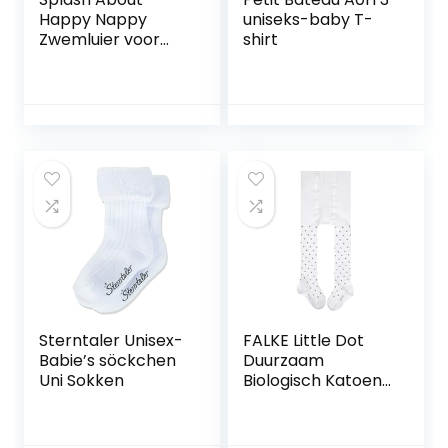
Happy Nappy
uniseks-baby T-
Zwemluier voor
shirt
baby´s en peuters
White Birds 12-24
maanden
Sterntaler Unisex-
FALKE Little Dot
Babie’s söckchen
Duurzaam
Uni Sokken
Biologisch Katoen
Dun Patroon 1 Stuk
uniseks-baby
panty (1-Pack)