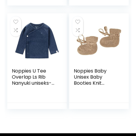
Noppies U Tee
Noppies Baby
Overlap Ls Rib
Unisex Baby
Nanyuki uniseks-
Booties Knit
baby T-Shirt
Jemison sokken,
Roebuck-N009, 1-
size