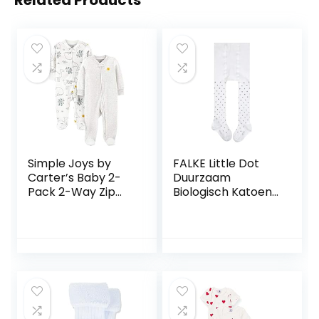
Related Products
Simple Joys by
FALKE Little Dot
Carter’s Baby 2-
Duurzaam
Pack 2-Way Zip
Biologisch Katoen
Thermal Footed
Dun Patroon 1 Stuk
Sleep and Play
uniseks-baby
uniseks-baby
panty (1-Pack)
baby- en peuter-
pyjama’s