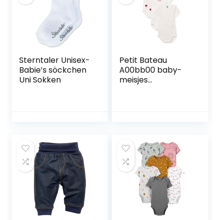
Sterntaler Unisex-
Petit Bateau
Babie’s söckchen
A00bb00 baby-
Uni Sokken
meisjes
Ondergoed