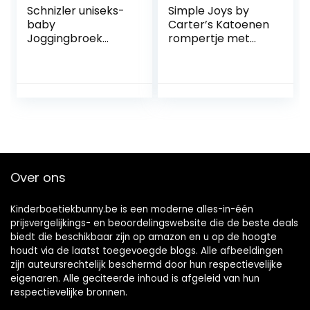
Schnizler uniseks-
Simple Joys by
baby
Carter’s Katoenen
Joggingbroek
rompertje met
Baby Sweat-Hose
korte mouwen
Jeans-Optik
voor baby’s, 6
stuks
Over ons
Kinderboetiekbunny.be is een moderne alles-in-één
prijsvergelijkings- en beoordelingswebsite die de beste deals
biedt die beschikbaar zijn op amazon en u op de hoogte
houdt via de laatst toegevoegde blogs. Alle afbeeldingen
zijn auteursrechtelijk beschermd door hun respectievelijke
eigenaren. Alle geciteerde inhoud is afgeleid van hun
respectievelijke bronnen.