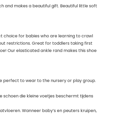
nd makes a beautiful gift. Beautiful little soft
ect choice for babies who are learning to crawl
ut restrictions. Great for toddlers taking first
shoe! Our elasticated ankle rand makes this shoe
e perfect to wear to the nursery or play group.
choen die kleine voetjes beschermt tijdens
atvloeren. Wanneer baby’s en peuters kruipen,