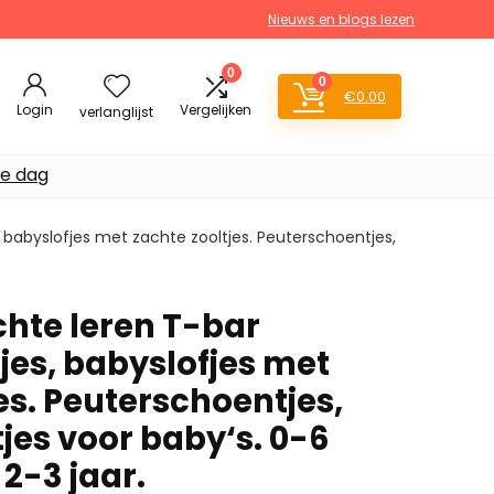
Nieuws en blogs lezen
0
0
€
0.00
Login
Vergelijken
verlanglijst
de dag
 babyslofjes met zachte zooltjes. Peuterschoentjes,
chte leren T-bar
es, babyslofjes met
es. Peuterschoentjes,
jes voor baby‘s. 0-6
2-3 jaar.