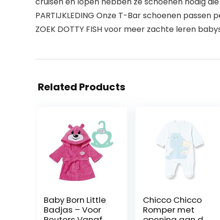
cruisen en lopen hebben ze schoenen nodig die li
PARTIJKLEDING Onze T-Bar schoenen passen perfec
ZOEK DOTTY FISH voor meer zachte leren babysc
Related Products
Baby Born Little
Chicco Chicco
Badjas – Voor
Romper met
Peuters Vanaf 2
opening aan de