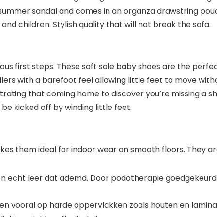
 summer sandal and comes in an organza drawstring pouch a
d children. Stylish quality that will not break the sofa.
cious first steps. These soft sole baby shoes are the perf
lers with a barefoot feel allowing little feet to move witho
rustrating that coming home to discover you’re missing a 
 kicked off by winding little feet.
kes them ideal for indoor wear on smooth floors. They ar
cht leer dat ademd. Door podotherapie goedgekeurde s
 en vooral op harde oppervlakken zoals houten en lamina