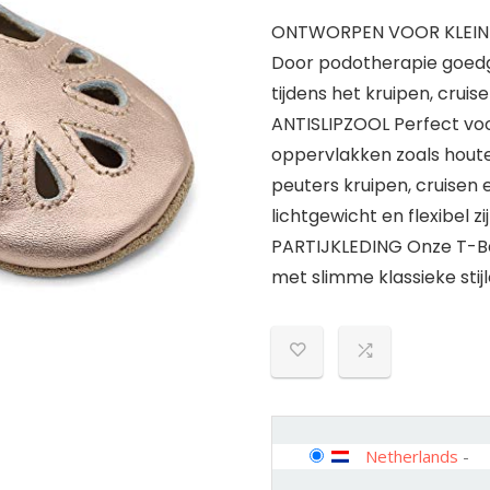
ONTWORPEN VOOR KLEINE 
Door podotherapie goedg
tijdens het kruipen, cruis
ANTISLIPZOOL Perfect voo
oppervlakken zoals hout
peuters kruipen, cruisen
lichtgewicht en flexibel zij
PARTIJKLEDING Onze T-Bar
met slimme klassieke stij
Netherlands
-