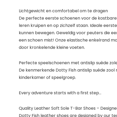
Lichtgewicht en comfortabel om te dragen
De perfecte eerste schoenen voor de kostbare e
leren kruipen en op zichzelf staan. Ideale eer
kunnen bewegen. Geweldig voor peuters die eers
een schoen mist! Onze elastische enkelrand m
door kronkelende kleine voeten.
Perfecte speelschoenen met antislip suède zol
De kenmerkende Dotty Fish antislip suède zool 
kinderkamer of speelgroep.
Every adventure starts with a first step…
Quality Leather Soft Sole T-Bar Shoes – Designe
Dotty Fish leather shoes are designed by our tea