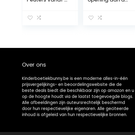
Jaar -Ideaal
voorkant,
voor
uniseks uniseks-
Kinderhandjes –
baby Baby en
Superzacht &
peuter
Comfortabel
Slaappakjes
Over ons
Kinderboetiekbunny.be is een moderne alles-in-één
prijsvergelijkings- en beoordelingswebsite die de
beste deals biedt die beschikbaar zijn op amazon en u
op de hoogte houdt via de laatst toegevoegde blogs.
Alle afbeeldingen zijn auteursrechtelijk beschermd
door hun respectievelijke eigenaren. Alle geciteerde
inhoud is afgeleid van hun respectievelijke bronnen.