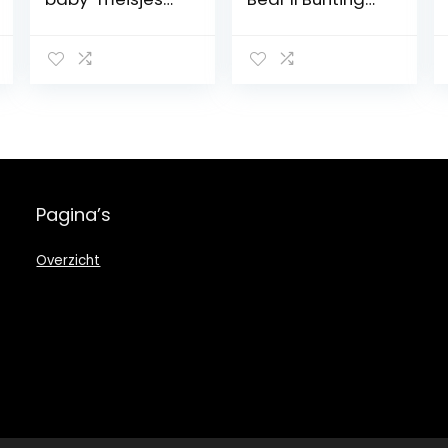
cardigan
Jacket Tiny Bear
II Bunting Jacke
Pagina’s
Overzicht