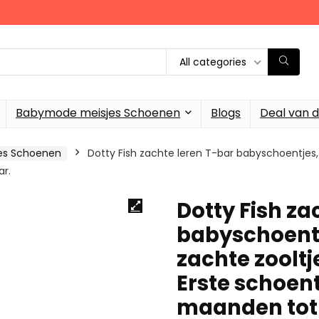
All categories
Babymode meisjes Schoenen
Blogs
Deal van 
jes Schoenen
Dotty Fish zachte leren T-bar babyschoentjes,
ar.
Dotty Fish za
babyschoentj
zachte zooltj
Erste schoent
maanden tot 