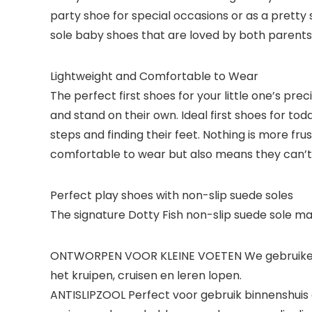
party shoe for special occasions or as a pretty
sole baby shoes that are loved by both parents an
Lightweight and Comfortable to Wear
The perfect first shoes for your little one’s pre
and stand on their own. Ideal first shoes for todd
steps and finding their feet. Nothing is more f
comfortable to wear but also means they can’t be
Perfect play shoes with non-slip suede soles
The signature Dotty Fish non-slip suede sole ma
ONTWORPEN VOOR KLEINE VOETEN We gebruiken e
het kruipen, cruisen en leren lopen.
ANTISLIPZOOL Perfect voor gebruik binnenshuis