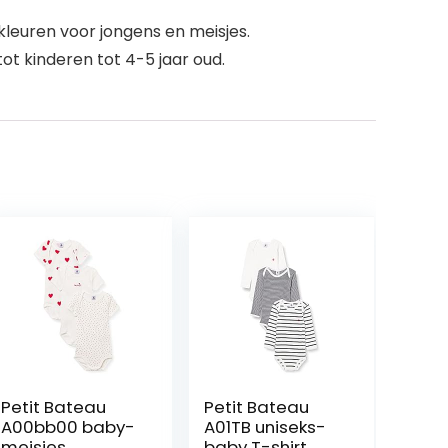
kleuren voor jongens en meisjes.
t kinderen tot 4-5 jaar oud.
Petit Bateau
Petit Bateau
A00bb00 baby-
A01TB uniseks-
meisjes
baby T-shirt