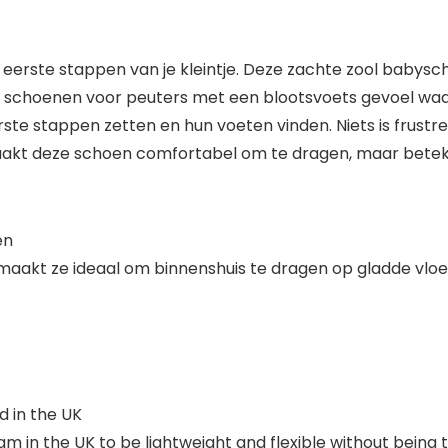
erste stappen van je kleintje. Deze zachte zool babysch
ste schoenen voor peuters met een blootsvoets gevoel wa
te stappen zetten en hun voeten vinden. Niets is frust
aakt deze schoen comfortabel om te dragen, maar betek
en
maakt ze ideaal om binnenshuis te dragen op gladde vloer
d in the UK
m in the UK to be lightweight and flexible without being 