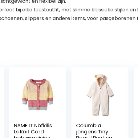
chtgewicht en flexibel zijn.
t bij elke feestoutfit, met slimme klassieke stijlen en 
hoenen, slippers en andere items, voor pasgeborenen to
NAME IT Nbfkilis
Columbia
Ls Knit Card
jongens Tiny
baby-meisjes
Bear II Bunting