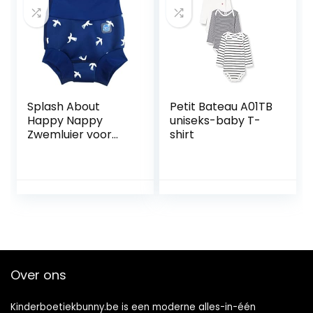
Splash About
Petit Bateau A01TB
Happy Nappy
uniseks-baby T-
Zwemluier voor
shirt
baby´s en peuters
White Birds 12-24
maanden
Over ons
Kinderboetiekbunny.be is een moderne alles-in-één