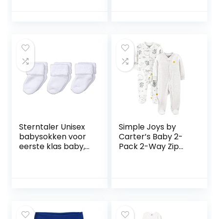
Sterntaler Unisex
Simple Joys by
babysokken voor
Carter’s Baby 2-
eerste klas baby,
Pack 2-Way Zip
verpakking van 3
Thermal Footed
stuks
Sleep and Play
uniseks-baby
baby- en peuter-
pyjama’s