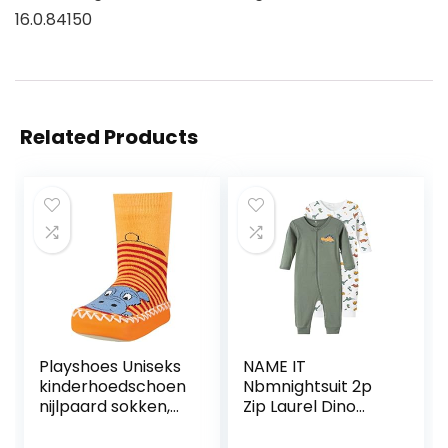
16.0.84150
Related Products
Playshoes Uniseks
NAME IT
kinderhoedschoen
Nbmnightsuit 2p
nijlpaard sokken,
Zip Laurel Dino
rood 8 rood., 27-30
Noos jongens
pyjama