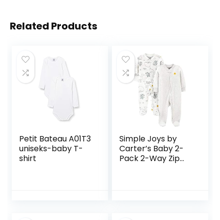
Related Products
Petit Bateau A01T3
Simple Joys by
uniseks-baby T-
Carter’s Baby 2-
shirt
Pack 2-Way Zip
Thermal Footed
Sleep and Play
uniseks-baby
baby- en peuter-
pyjama’s