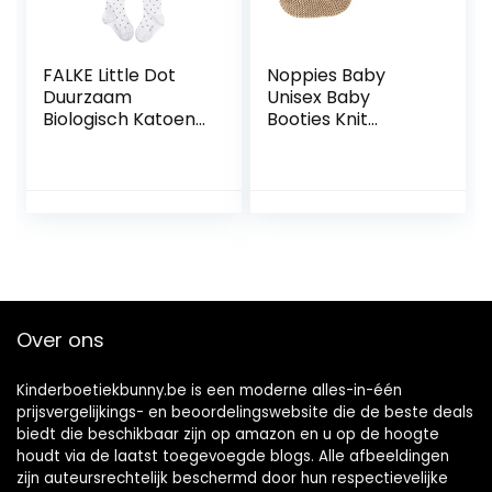
FALKE Little Dot
Noppies Baby
Duurzaam
Unisex Baby
Biologisch Katoen
Booties Knit
Dun Patroon 1 Stuk
Jemison sokken,
uniseks-baby
Roebuck-N009, 1-
panty (1-Pack)
size
Over ons
Kinderboetiekbunny.be is een moderne alles-in-één
prijsvergelijkings- en beoordelingswebsite die de beste deals
biedt die beschikbaar zijn op amazon en u op de hoogte
houdt via de laatst toegevoegde blogs. Alle afbeeldingen
zijn auteursrechtelijk beschermd door hun respectievelijke