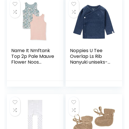
Name It Nmftank
Noppies U Tee
Top 2p Pale Mauve
Overlap Ls Rib
Flower Noos
Nanyuki uniseks-
meisjes Baby en
baby T-Shirt
peuter Topje (2-
Pack)