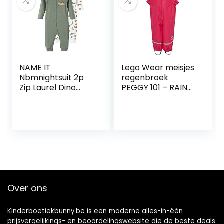
NAME IT
Lego Wear meisjes
Nbmnightsuit 2p
regenbroek
Zip Laurel Dino
PEGGY 101 – RAIN
Noos jongens
PANTS
pyjama
Over ons
Kinderboetiekbunny.be is een moderne alles-in-één
prijsvergelijkings- en beoordelingswebsite die de beste deals