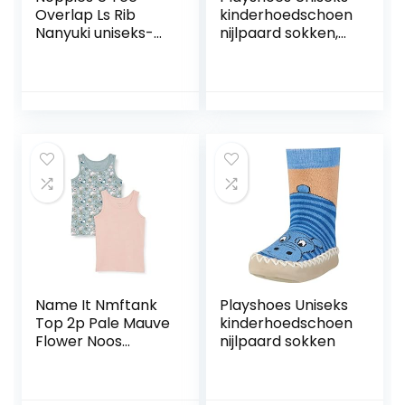
Overlap Ls Rib
kinderhoedschoen
Nanyuki uniseks-
nijlpaard sokken,
baby T-Shirt
rood 8 rood., 27-30
Name It Nmftank
Playshoes Uniseks
Top 2p Pale Mauve
kinderhoedschoen
Flower Noos
nijlpaard sokken
meisjes Baby en
peuter Topje (2-
Pack)