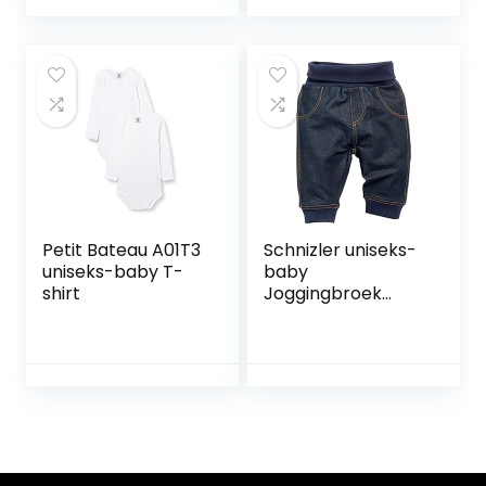
Petit Bateau A01T3
Schnizler uniseks-
uniseks-baby T-
baby
shirt
Joggingbroek
Baby Sweat-Hose
Jeans-Optik