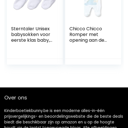
Sterntaler Unisex
Chicco Chicco
babysokken voor
Romper met
eerste klas baby,
opening aan de
verpakking van 3
voorkant, uniseks
stuks
uniseks-baby
Baby en peuter
Slaappakjes
Over ons
Kinderboetiekbunny.be is een moderne alles-in-één
prijsvergelijkings- en beoordelingswebsite die de beste deals
biedt die beschikbaar zijn op amazon en u op de hoogte
houdt via de laatst toegevoegde blogs. Alle afbeeldingen