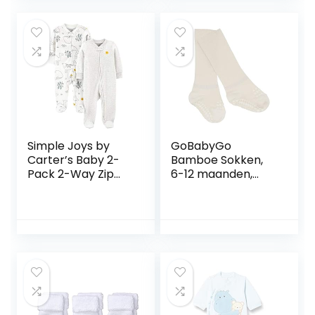
Simple Joys by
GoBabyGo
Carter’s Baby 2-
Bamboe Sokken,
Pack 2-Way Zip
6-12 maanden,
Thermal Footed
Off-white
Sleep and Play
uniseks-baby
baby- en peuter-
pyjama’s