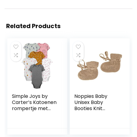
Related Products
Simple Joys by
Noppies Baby
Carter’s Katoenen
Unisex Baby
rompertje met
Booties Knit
korte mouwen
Jemison sokken,
voor baby’s, 6
Roebuck-N009, 1-
stuks
size