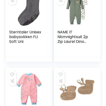
Sterntaler Unisex
NAME IT
babysokken FLI
Nbmnightsuit 2p
Soft Uni
Zip Laurel Dino
Noos jongens
pyjama