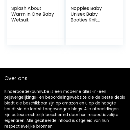
Splash About
Noppies Baby
Warm in One Baby
Unisex Baby
Wetsuit
Booties Knit
Jemison sokken,
Roebuck-N009, 1-
size
Over ons
Kinderboetiekbunny.be is een moderne alles-in-één
prijsvergelijkings- en beoordelingswebsite die de beste deals
biedt die beschikbaar zijn op amazon en u op de hoogte
houdt via de laatst toegevoegde blogs. Alle afbeeldingen
zijn auteursrechtelijk beschermd door hun respectievelijke
eigenaren. Alle geciteerde inhoud is afgeleid van hun
respectievelijke bronnen.