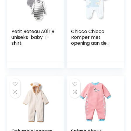
Petit Bateau A01TB
Chicco Chicco
uniseks-baby T-
Romper met
shirt
opening aan de
voorkant, uniseks
uniseks-baby
Baby en peuter
Slaappakjes