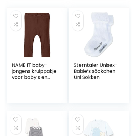
NAME IT baby-
Sterntaler Unisex-
jongens kruippakje
Babie’s söckchen
voor baby’s en
Uni Sokken
kleine kinderen
NBMKABILLE
LEGGING NOOS