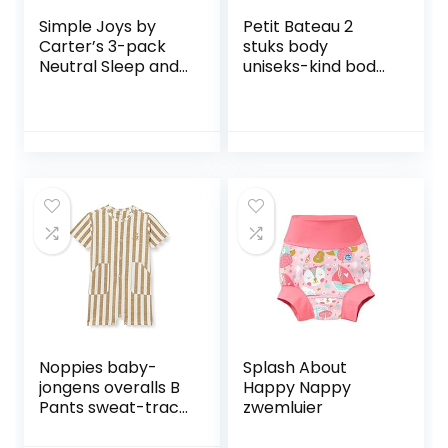
Simple Joys by
Petit Bateau 2
Carter’s 3-pack
stuks body
Neutral Sleep and
uniseks-kind body
Play uniseks-baby
(2-Pack)
Slapers
Noppies baby-
Splash About
jongens overalls B
Happy Nappy
Pants sweat-track
zwemluier
Terrace