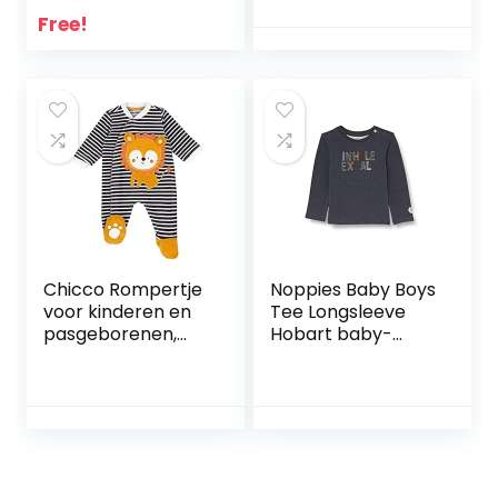
Free!
Chicco Rompertje
Noppies Baby Boys
voor kinderen en
Tee Longsleeve
pasgeborenen,
Hobart baby-
meerkleurig,
jongens T-Shirt
uniseks