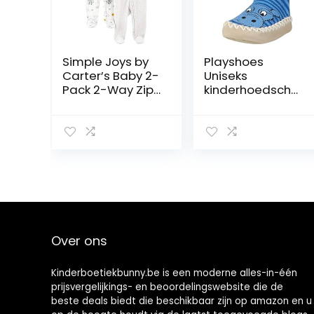
Simple Joys by
Playshoes
Carter’s Baby 2-
Uniseks
Pack 2-Way Zip
kinderhoedscho
Thermal Footed
en nijlpaard
Sleep and Play
sokken
uniseks-baby
baby- en
peuter-
pyjama’s
Over ons
Kinderboetiekbunny.be is een moderne alles-in-één
prijsvergelijkings- en beoordelingswebsite die de
beste deals biedt die beschikbaar zijn op amazon en u