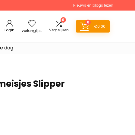
Nieuws en blogs lezen
0
0
€
0.00
Login
Vergelijken
verlanglijst
de dag
 meisjes Slipper