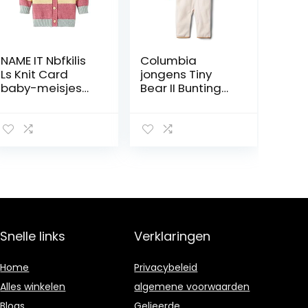
NAME IT Nbfkilis
Columbia
Ls Knit Card
jongens Tiny
baby-meisjes
Bear II Bunting
cardigan
Jacket Tiny Bear
II Bunting Jacke
Snelle links
Verklaringen
Home
Privacybeleid
Alles winkelen
algemene voorwaarden
Blogs
Gelieerde