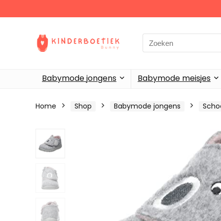
Search
for:
Babymode jongens
Babymode meisjes
Home
Shop
Babymode jongens
Scho