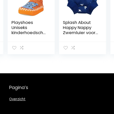
Playshoes
Splash About
Uniseks
Happy Nappy
kinderhoedscho
Zwemluier voor
en nijlpaard
baby´s en
sokken, rood 8
peuters White
rood., 27-30
Birds 12-24
maanden
Pagina’s
Overzicht