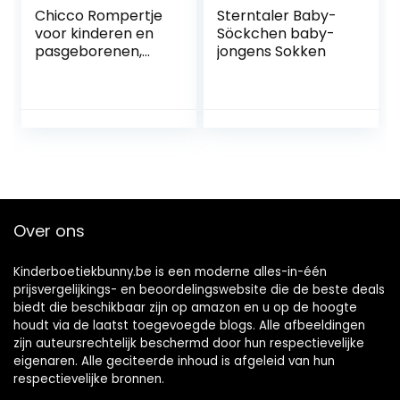
Chicco Rompertje
Sterntaler Baby-
voor kinderen en
Söckchen baby-
pasgeborenen,
jongens Sokken
meerkleurig,
uniseks
Over ons
Kinderboetiekbunny.be is een moderne alles-in-één
prijsvergelijkings- en beoordelingswebsite die de beste deals
biedt die beschikbaar zijn op amazon en u op de hoogte
houdt via de laatst toegevoegde blogs. Alle afbeeldingen
zijn auteursrechtelijk beschermd door hun respectievelijke
eigenaren. Alle geciteerde inhoud is afgeleid van hun
respectievelijke bronnen.