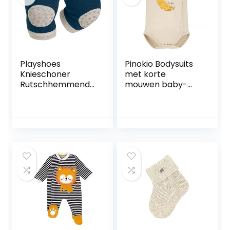
Playshoes
Pinokio Bodysuits
Knieschoner
met korte
Rutschhemmend
mouwen baby-
uniseks-kind
jongens
Beenwarmer (1-
Underwear (1-
Pack)
Pack)