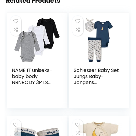
Related Products
NAME IT uniseks-
Schiesser Baby Set
baby body
Jungs Baby-
NBNBODY 3P LS
Jongens
BLACK 2 NOOS
Ondergoedset