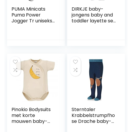
PUMA Minicats
DIRKJE baby-
Puma Power
jongens baby and
Jogger Tr uniseks-
toddler layette set
baby jogging pak
Dirkje Baby And
Toddler Layette
Set
Pinokio Bodysuits
Sterntaler
met korte
Krabbelstrumpfho
mouwen baby-
se Drache baby-
jongens
jongens