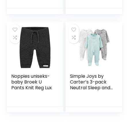
Underwear (1-
Kruippanty
Pack)
Noppies uniseks-
Simple Joys by
baby Broek U
Carter’s 3-pack
Pants Knit Reg Lux
Neutral Sleep and
Play uniseks-baby
Slapers