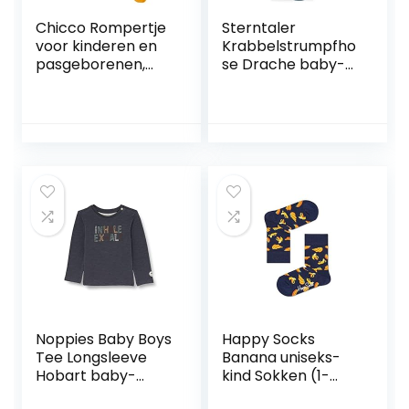
Chicco Rompertje
Sterntaler
voor kinderen en
Krabbelstrumpfho
pasgeborenen,
se Drache baby-
meerkleurig,
jongens
uniseks
Kruippanty
Noppies Baby Boys
Happy Socks
Tee Longsleeve
Banana uniseks-
Hobart baby-
kind Sokken (1-
jongens T-Shirt
Pack)