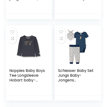
meerkleurig,
jongens
uniseks
Underwear (1-
Pack)
Noppies Baby Boys
Schiesser Baby Set
Tee Longsleeve
Jungs Baby-
Hobart baby-
Jongens
jongens T-Shirt
Ondergoedset