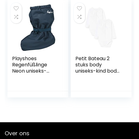
Playshoes
Petit Bateau 2
Regenfüßlinge
stuks body
Neon uniseks-
uniseks-kind body
baby
(2-Pack)
Kruipschoenen.
Over ons