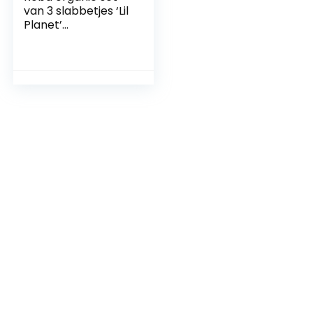
van 3 slabbetjes ‘Lil
Planet’
lichtblauw/sky,
jersey, mosselin,
katoen, GOTS,
23x30cm