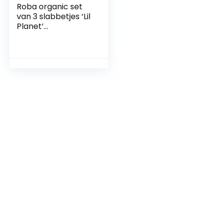
Roba organic set
van 3 slabbetjes ‘Lil
Planet’
lichtblauw/sky,
jersey, mosselin,
katoen, GOTS,
23x30cm