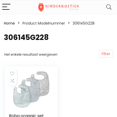
Home
Product Modelnummer
‎306145G228
‎306145G228
Filter
Het enkele resultaat weergeven
Roba organic set