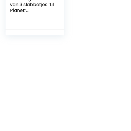
van 3 slabbetjes ‘Lil
Planet’
lichtblauw/sky,
jersey, mosselin,
katoen, GOTS,
23x30cm